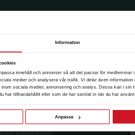
Information
korg.
cookies
anpassa innehåll och annonser så att det passar för medlemmar i
 sociala medier och analysera vår trafik. Vi delar även informatio
inom sociala medier, annonsering och analys. Dessa kan i sin 
har tillhandahållit eller som de har samlat in när du har använt 
Anpassa
sförmåner från LO Mervärde.
i enlighet med allmänna
avsluta prenumerationen.