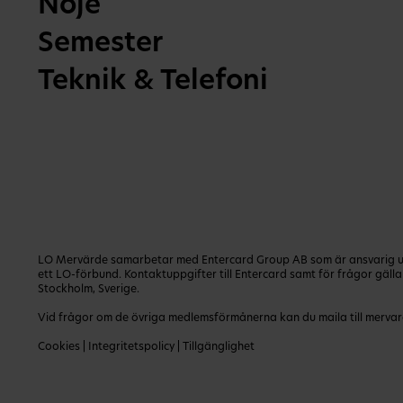
Nöje
Semester
Teknik & Telefoni
LO Mervärde samarbetar med Entercard Group AB som är ansvarig utg
ett LO-förbund. Kontaktuppgifter till Entercard samt för frågor gäl
Stockholm, Sverige.
Vid frågor om de övriga medlemsförmånerna kan du maila till
mervar
Cookies
|
Integritetspolicy
|
Tillgänglighet