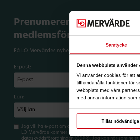
Prenumerera på dina
medlemsförmåner.
Samtycke
Få LO Mervärdes nyhetsbrev varje månad till din in
Denna webbplats använder 
E-post:
Vi använder cookies för att 
tillhandahålla funktioner för
webbplats med våra partners 
Län:
Förbund:
med annan information som du 
Tillåt nödvändiga
Jag vill ha e-post om aktuella erbjudanden och medlem
LO Mervärde kommer att hantera mina personuppgifter 
dataskyddsförordningen (GDPR). Jag kan när som helst 