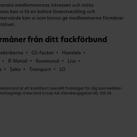
illvarata medlemmarnas intressen och möta
ans kan vi få en bättre löneutveckling och
O-mervärde kan vi som bonus ge medlemmarna förmåner
slivet.
rmåner från ditt fackförbund
lektrikerna
GS-facket
Handels
IF Metall
Kommunal
Livs
s
Seko
Transport
LO
ercard är ett kreditkort speciellt framtaget för dig som medlem i
dmottagning): Entercard Group AB, Klarabergsgatan 60, 105 34