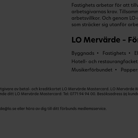
Fastighets arbetar för att t
arbetsgivarnas krav. Tillsamm
arbetsvillkor. Och genom L
som sträcker sig utanför arbet
LO Mervärde – Fö
Byggnads
Fastighets
E
Hotell- och restaurangfacket
Musikerförbundet
Papper
ivare av betal- och kreditkortet LO Mervärde Mastercard. LO Mervärde Mast
lande ditt LO Mervärde Mastercard: Tel:
0771 94 94 00
. Besöksadress (ej kun
de@lo.se
eller höra av dig till ditt förbunds medlemsservice.