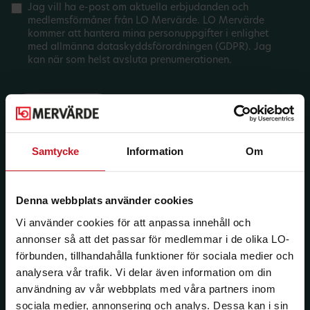
Jag vill ha e-post om aktuella erbjudanden och
medlemsförmåner från LO Mervärde. LO Mervärde
kommer att hantera mina personuppgifter i enlighet
med allmänna dataskyddsförordningen (GDPR). Jag
kan när som helst avsluta prenumerationen.
Samtycke
Information
Om
Denna webbplats använder cookies
Vi använder cookies för att anpassa innehåll och
annonser så att det passar för medlemmar i de olika LO-
förbunden, tillhandahålla funktioner för sociala medier och
analysera vår trafik. Vi delar även information om din
användning av vår webbplats med våra partners inom
sociala medier, annonsering och analys. Dessa kan i sin