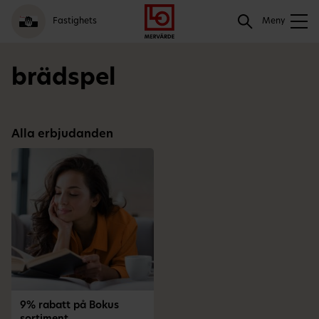
Gå
Logga
Hoppa
Sök
Fastighets
till
in
till
Meny
meny
innehåll
Sök
brädspel
Alla erbjudanden
9% rabatt på Bokus