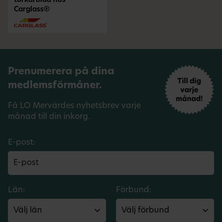
torkarblad hos
Carglass®
Prenumerera på dina
medlemsförmåner.
Få LO Mervärdes nyhetsbrev varje
månad till din inkorg.
E-post:
Län:
Förbund: