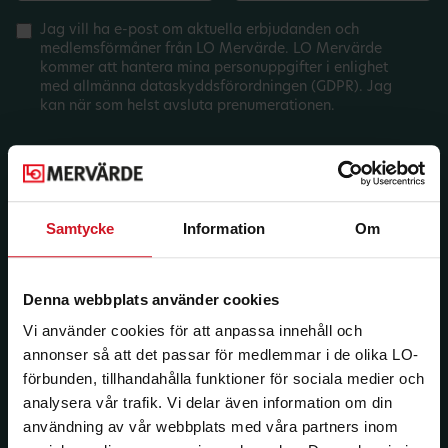
Jag vill ha e-post om aktuella erbjudanden och
medlemsförmåner från LO Mervärde. LO Mervärde
kommer att hantera mina personuppgifter i enlighet
med allmänna dataskyddsförordningen (GDPR). Jag
kan när som helst avsluta prenumerationen.
Samtycke
Information
Om
Denna webbplats använder cookies
Vi använder cookies för att anpassa innehåll och
annonser så att det passar för medlemmar i de olika LO-
förbunden, tillhandahålla funktioner för sociala medier och
analysera vår trafik. Vi delar även information om din
användning av vår webbplats med våra partners inom