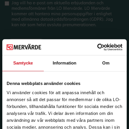
Jag vill ha e-post om aktuella erbjudanden och
medlemsförmåner från LO Mervärde. LO Mervärde
kommer att hantera mina personuppgifter i enlighet
med allmänna dataskyddsförordningen (GDPR). Jag
kan när som helst avsluta prenumerationen.
Samtycke
Information
Om
Denna webbplats använder cookies
Vi använder cookies för att anpassa innehåll och
annonser så att det passar för medlemmar i de olika LO-
förbunden, tillhandahålla funktioner för sociala medier och
analysera vår trafik. Vi delar även information om din
användning av vår webbplats med våra partners inom
sociala medier, annonsering och analys. Dessa kan i sin