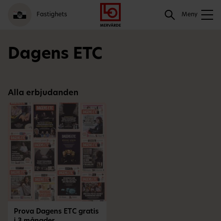
Gå
Logga
Hoppa
Sök
Fastighets
till
in
till
Meny
meny
innehåll
Sök
Dagens ETC
Alla erbjudanden
Prova Dagens ETC gratis