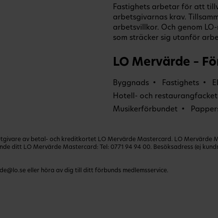
Fastighets arbetar för att t
arbetsgivarnas krav. Tillsamm
arbetsvillkor. Och genom L
som sträcker sig utanför arbet
LO Mervärde – Fö
Byggnads
Fastighets
E
Hotell- och restaurangfacket
Musikerförbundet
Papper
ivare av betal- och kreditkortet LO Mervärde Mastercard. LO Mervärde Mast
lande ditt LO Mervärde Mastercard: Tel:
0771 94 94 00
. Besöksadress (ej kun
de@lo.se
eller höra av dig till ditt förbunds medlemsservice.