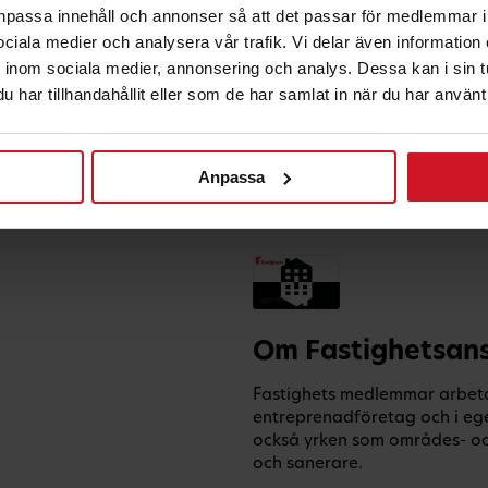
anpassa innehåll och annonser så att det passar för medlemmar i
 sociala medier och analysera vår trafik. Vi delar även informatio
inom sociala medier, annonsering och analys. Dessa kan i sin 
har tillhandahållit eller som de har samlat in när du har använt 
Anpassa
Om Fastighetsans
Fastighets medlemmar arbetar
entreprenadföretag och i eg
också yrken som områdes- och
och sanerare.