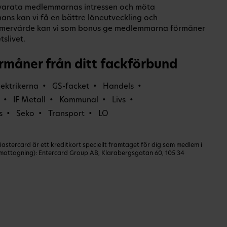
illvarata medlemmarnas intressen och möta
ans kan vi få en bättre löneutveckling och
O-mervärde kan vi som bonus ge medlemmarna förmåner
slivet.
rmåner från ditt fackförbund
lektrikerna
GS-facket
Handels
IF Metall
Kommunal
Livs
s
Seko
Transport
LO
ercard är ett kreditkort speciellt framtaget för dig som medlem i
dmottagning): Entercard Group AB, Klarabergsgatan 60, 105 34