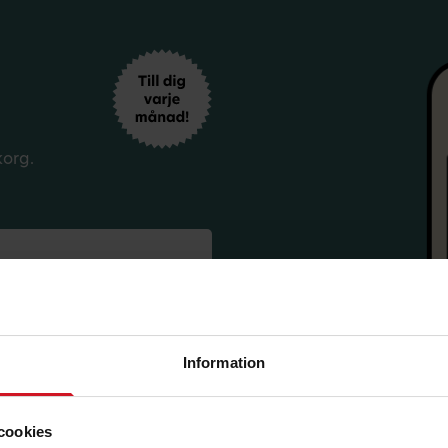
korg.
Information
sförmåner från LO Mervärde.
i enlighet med allmänna
cookies
avsluta prenumerationen.