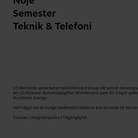
Nöje
Semester
Teknik & Telefoni
LO Mervärde samarbetar med Entercard Group AB som är ansvarig utg
ett LO-förbund. Kontaktuppgifter till Entercard samt för frågor gäl
Stockholm, Sverige.
Vid frågor om de övriga medlemsförmånerna kan du maila till
mervar
Cookies
|
Integritetspolicy
|
Tillgänglighet