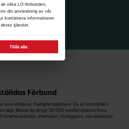
 de olika LO-förbunden,
n om din användning av vår
tur kombinera informationen
deras tjänster.
Tillåt alla
tälldas Förbund
 som städare, fastighetsskötare. De är anställda i
en regi. Bland de drygt 30 000 medlemmarna finns
 kvartersvärdar, elektriker, rörläggare, vvs-arbetare