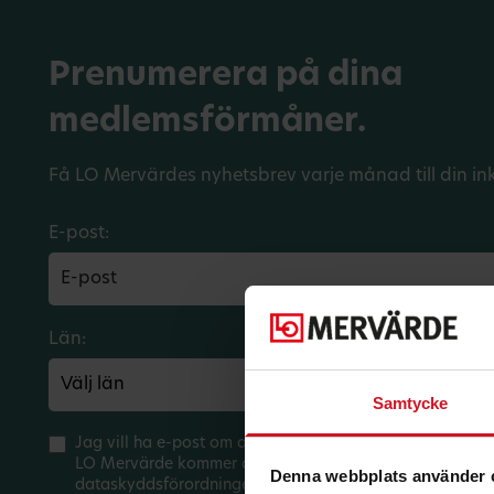
Prenumerera på dina
medlemsförmåner.
Få LO Mervärdes nyhetsbrev varje månad till din in
E-post:
Län:
Förbund:
Samtycke
Jag vill ha e-post om aktuella erbjudanden och medlem
LO Mervärde kommer att hantera mina personuppgifter 
Denna webbplats använder 
dataskyddsförordningen (GDPR). Jag kan när som helst 