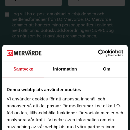
Jag vill ha e-post om aktuella erbjudanden och
medlemsförmåner från LO Mervärde. LO Mervärde
kommer att hantera mina personuppgifter i enlighet
med allmänna dataskyddsförordningen (GDPR). Jag
kan när som helst avsluta prenumerationen.
Samtycke
Information
Om
Denna webbplats använder cookies
Vi använder cookies för att anpassa innehåll och
annonser så att det passar för medlemmar i de olika LO-
förbunden, tillhandahålla funktioner för sociala medier och
analysera vår trafik. Vi delar även information om din
användning av vår webbplats med våra partners inom