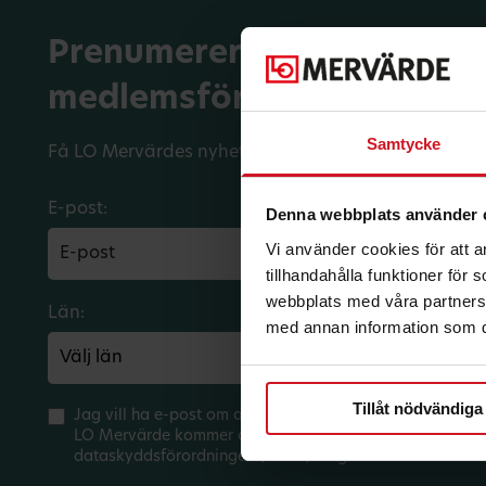
Prenumerera på dina
medlemsförmåner.
Samtycke
Få LO Mervärdes nyhetsbrev varje månad till din in
E-post:
Denna webbplats använder 
Vi använder cookies för att 
tillhandahålla funktioner för
webbplats med våra partners 
Län:
Förbund:
med annan information som du 
Tillåt nödvändiga
Jag vill ha e-post om aktuella erbjudanden och medlem
LO Mervärde kommer att hantera mina personuppgifter 
dataskyddsförordningen (GDPR). Jag kan när som helst 