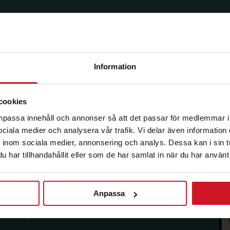
Information
korg.
cookies
anpassa innehåll och annonser så att det passar för medlemmar i
 sociala medier och analysera vår trafik. Vi delar även informatio
inom sociala medier, annonsering och analys. Dessa kan i sin 
har tillhandahållit eller som de har samlat in när du har använt 
Anpassa
sförmåner från LO Mervärde.
i enlighet med allmänna
avsluta prenumerationen.