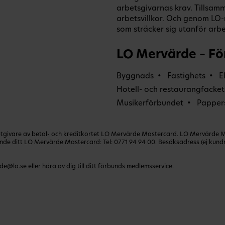
arbetsgivarnas krav. Tillsamm
arbetsvillkor. Och genom L
som sträcker sig utanför arbet
LO Mervärde – Fö
Byggnads
Fastighets
E
Hotell- och restaurangfacket
Musikerförbundet
Papper
ivare av betal- och kreditkortet LO Mervärde Mastercard. LO Mervärde Mast
lande ditt LO Mervärde Mastercard: Tel:
0771 94 94 00
. Besöksadress (ej kun
de@lo.se
eller höra av dig till ditt förbunds medlemsservice.