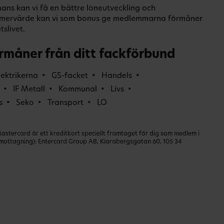
ans kan vi få en bättre löneutveckling och
O-mervärde kan vi som bonus ge medlemmarna förmåner
slivet.
rmåner från ditt fackförbund
lektrikerna
GS-facket
Handels
IF Metall
Kommunal
Livs
s
Seko
Transport
LO
ercard är ett kreditkort speciellt framtaget för dig som medlem i
dmottagning): Entercard Group AB, Klarabergsgatan 60, 105 34