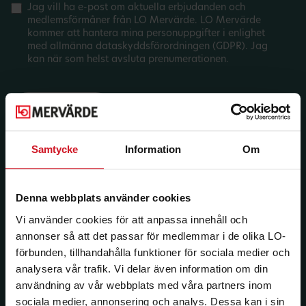
Jag vill ha e-post om aktuella erbjudanden och
medlemsförmåner från LO Mervärde. LO Mervärde
kommer att hantera mina personuppgifter i enlighet
med allmänna dataskyddsförordningen (GDPR). Jag
kan när som helst avsluta prenumerationen.
Samtycke
Information
Om
Denna webbplats använder cookies
Vi använder cookies för att anpassa innehåll och
annonser så att det passar för medlemmar i de olika LO-
förbunden, tillhandahålla funktioner för sociala medier och
analysera vår trafik. Vi delar även information om din
användning av vår webbplats med våra partners inom
sociala medier, annonsering och analys. Dessa kan i sin