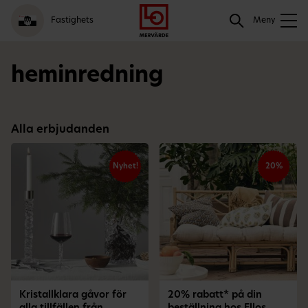
Gå
Logga
Hoppa
Sök
Fastighets
till
in
till
Meny
meny
innehåll
Sök
heminredning
Alla erbjudanden
Nyhet!
20%
Kristallklara gåvor för
20% rabatt* på din