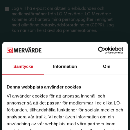
Jag vill ha e-post om aktuella erbjudanden och
medlemsförmåner från LO Mervärde. LO Mervärde
kommer att hantera mina personuppgifter i enlighet
med allmänna dataskyddsförordningen (GDPR). Jag
kan när som helst avsluta prenumerationen.
Samtycke
Information
Om
Denna webbplats använder cookies
Vi använder cookies för att anpassa innehåll och
annonser så att det passar för medlemmar i de olika LO-
förbunden, tillhandahålla funktioner för sociala medier och
analysera vår trafik. Vi delar även information om din
användning av vår webbplats med våra partners inom