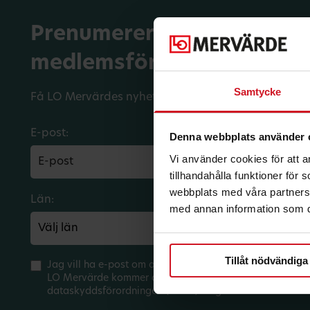
Prenumerera på dina
medlemsförmåner.
Samtycke
Få LO Mervärdes nyhetsbrev varje månad till din in
E-post:
Denna webbplats använder 
Vi använder cookies för att 
tillhandahålla funktioner för
webbplats med våra partners 
Län:
Förbund:
med annan information som du 
Tillåt nödvändiga
Jag vill ha e-post om aktuella erbjudanden och medlem
LO Mervärde kommer att hantera mina personuppgifter 
dataskyddsförordningen (GDPR). Jag kan när som helst 