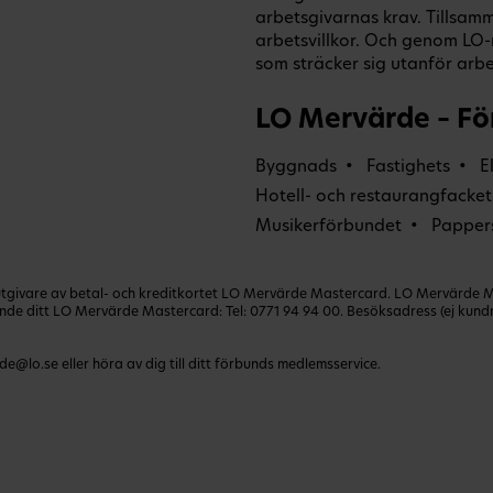
arbetsgivarnas krav. Tillsamm
arbetsvillkor. Och genom L
som sträcker sig utanför arbet
LO Mervärde – Fö
Byggnads
Fastighets
E
Hotell- och restaurangfacket
Musikerförbundet
Papper
ivare av betal- och kreditkortet LO Mervärde Mastercard. LO Mervärde Mast
lande ditt LO Mervärde Mastercard: Tel:
0771 94 94 00
. Besöksadress (ej kun
de@lo.se
eller höra av dig till ditt förbunds medlemsservice.