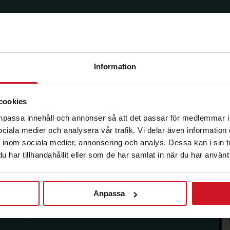
Information
korg.
cookies
anpassa innehåll och annonser så att det passar för medlemmar i
 sociala medier och analysera vår trafik. Vi delar även informatio
inom sociala medier, annonsering och analys. Dessa kan i sin 
har tillhandahållit eller som de har samlat in när du har använt 
Anpassa
sförmåner från LO Mervärde.
i enlighet med allmänna
avsluta prenumerationen.