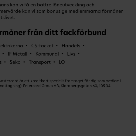
ans kan vi få en bättre löneutveckling och
O-mervärde kan vi som bonus ge medlemmarna förmåner
slivet.
rmåner från ditt fackförbund
lektrikerna
GS-facket
Handels
IF Metall
Kommunal
Livs
s
Seko
Transport
LO
ercard är ett kreditkort speciellt framtaget för dig som medlem i
dmottagning): Entercard Group AB, Klarabergsgatan 60, 105 34