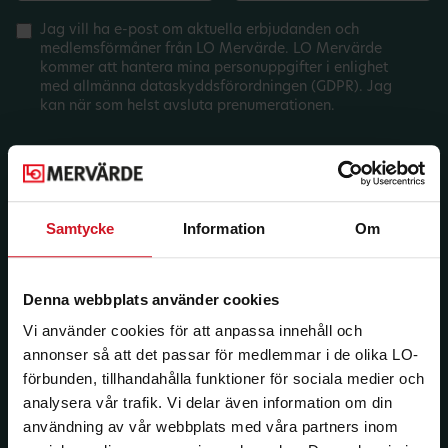
Jag vill ha e-post om aktuella erbjudanden och
medlemsförmåner från LO Mervärde. LO Mervärde
kommer att hantera mina personuppgifter i enlighet
med allmänna dataskyddsförordningen (GDPR). Jag
kan när som helst avsluta prenumerationen.
Samtycke
Information
Om
Denna webbplats använder cookies
Vi använder cookies för att anpassa innehåll och
annonser så att det passar för medlemmar i de olika LO-
förbunden, tillhandahålla funktioner för sociala medier och
analysera vår trafik. Vi delar även information om din
användning av vår webbplats med våra partners inom