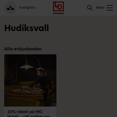
Gå
Logga
Hoppa
Sök
Fastighets
till
in
till
Meny
meny
innehåll
Sök
Hudiksvall
Alla erbjudanden
20% rabatt på HKC