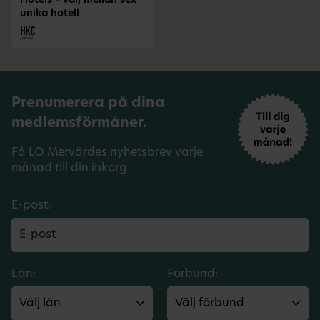
Hotels – välj mellan sex
unika hotell
Prenumerera på dina
medlemsförmåner.
Få LO Mervärdes nyhetsbrev varje
månad till din inkorg.
E-post:
Län:
Förbund: