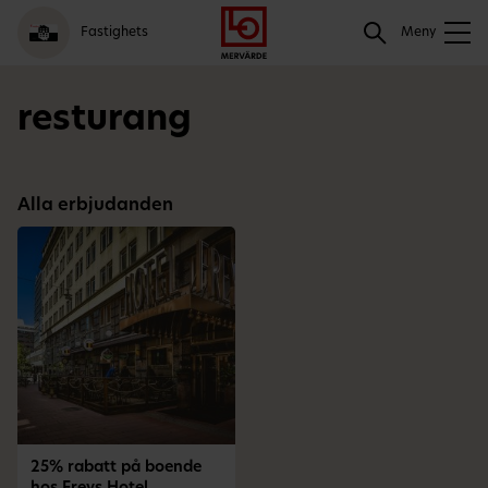
Gå
Logga
Hoppa
Sök
Fastighets
till
in
till
Meny
meny
innehåll
Sök
resturang
Alla erbjudanden
25% rabatt på boende