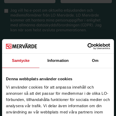
Jag vill ha e-post om aktuella erbjudanden och
medlemsförmåner från LO Mervärde. LO Mervärde
kommer att hantera mina personuppgifter i enlighet
med allmänna dataskyddsförordningen (GDPR). Jag
kan när som helst avsluta prenumerationen.
Samtycke
Information
Om
Denna webbplats använder cookies
Vi använder cookies för att anpassa innehåll och
annonser så att det passar för medlemmar i de olika LO-
förbunden, tillhandahålla funktioner för sociala medier och
analysera vår trafik. Vi delar även information om din
användning av vår webbplats med våra partners inom