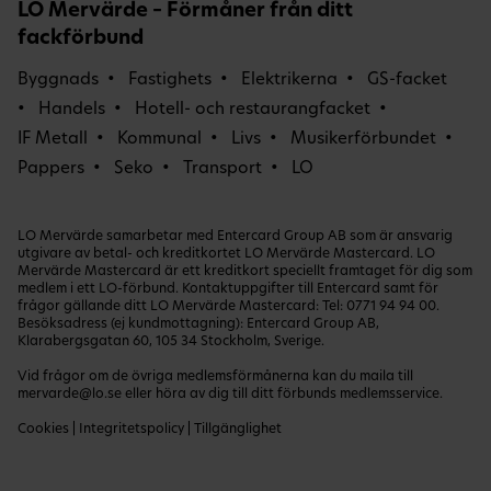
LO Mervärde – Förmåner från ditt
fackförbund
Byggnads
Fastighets
Elektrikerna
GS-facket
Handels
Hotell- och restaurangfacket
IF Metall
Kommunal
Livs
Musikerförbundet
Pappers
Seko
Transport
LO
LO Mervärde samarbetar med Entercard Group AB som är ansvarig
utgivare av betal- och kreditkortet LO Mervärde Mastercard. LO
Mervärde Mastercard är ett kreditkort speciellt framtaget för dig som
medlem i ett LO-förbund. Kontaktuppgifter till Entercard samt för
frågor gällande ditt LO Mervärde Mastercard: Tel:
0771 94 94 00
.
Besöksadress (ej kundmottagning): Entercard Group AB,
Klarabergsgatan 60, 105 34 Stockholm, Sverige.
Vid frågor om de övriga medlemsförmånerna kan du maila till
mervarde@lo.se
eller höra av dig till ditt förbunds medlemsservice.
Cookies
|
Integritetspolicy
|
Tillgänglighet