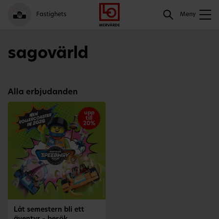
Gå
Logga
Hoppa
Sök
Fastighets
till
in
till
Meny
meny
innehåll
Sök
sagovärld
Alla erbjudanden
upp
till
20%
Låt semestern bli ett