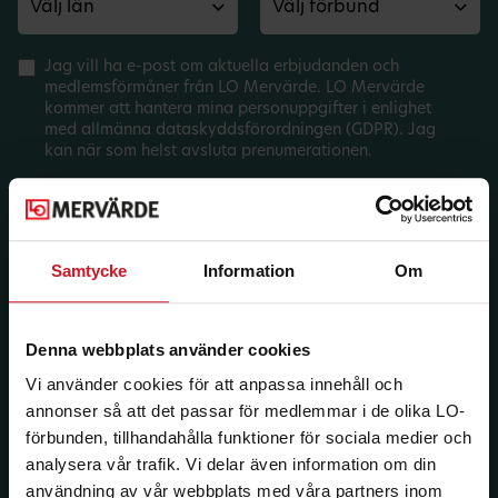
Jag vill ha e-post om aktuella erbjudanden och
medlemsförmåner från LO Mervärde. LO Mervärde
kommer att hantera mina personuppgifter i enlighet
med allmänna dataskyddsförordningen (GDPR). Jag
kan när som helst avsluta prenumerationen.
Samtycke
Information
Om
Denna webbplats använder cookies
Vi använder cookies för att anpassa innehåll och
annonser så att det passar för medlemmar i de olika LO-
förbunden, tillhandahålla funktioner för sociala medier och
analysera vår trafik. Vi delar även information om din
användning av vår webbplats med våra partners inom