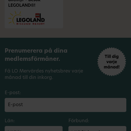
äventyr – besök
LEGOLAND®!
Prenumerera på dina
medlemsförmåner.
Få LO Mervärdes nyhetsbrev varje
månad till din inkorg.
E-post:
Län:
Förbund: