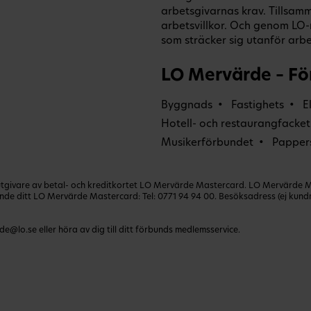
arbetsgivarnas krav. Tillsamm
arbetsvillkor. Och genom L
som sträcker sig utanför arbet
LO Mervärde – Fö
Byggnads
Fastighets
E
Hotell- och restaurangfacket
Musikerförbundet
Papper
ivare av betal- och kreditkortet LO Mervärde Mastercard. LO Mervärde Mast
lande ditt LO Mervärde Mastercard: Tel:
0771 94 94 00
. Besöksadress (ej kun
de@lo.se
eller höra av dig till ditt förbunds medlemsservice.