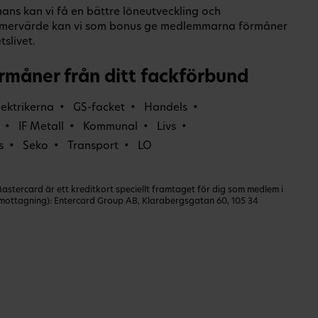
ans kan vi få en bättre löneutveckling och
O-mervärde kan vi som bonus ge medlemmarna förmåner
slivet.
rmåner från ditt fackförbund
lektrikerna
GS-facket
Handels
IF Metall
Kommunal
Livs
s
Seko
Transport
LO
ercard är ett kreditkort speciellt framtaget för dig som medlem i
dmottagning): Entercard Group AB, Klarabergsgatan 60, 105 34