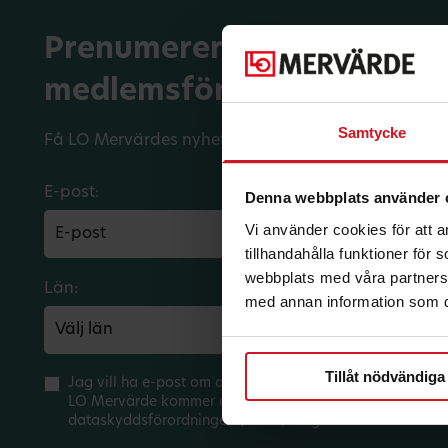
Prenumerera på dina
medlemsförmåner.
Samtycke
Få LO Mervärdes nyhetsbrev varje månad till din in
E-post:
Denna webbplats använder 
Vi använder cookies för att 
tillhandahålla funktioner för
webbplats med våra partners 
Län:
Förbund:
med annan information som du 
Tillåt nödvändiga
Jag vill ha e-post om aktuella erbjudanden och medlem
LO Mervärde kommer att hantera mina personuppgifter 
dataskyddsförordningen (GDPR). Jag kan när som helst 