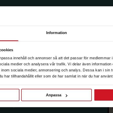
Information
korg.
cookies
anpassa innehåll och annonser så att det passar för medlemmar i
 sociala medier och analysera vår trafik. Vi delar även informatio
inom sociala medier, annonsering och analys. Dessa kan i sin 
har tillhandahållit eller som de har samlat in när du har använt 
Anpassa
sförmåner från LO Mervärde.
i enlighet med allmänna
avsluta prenumerationen.