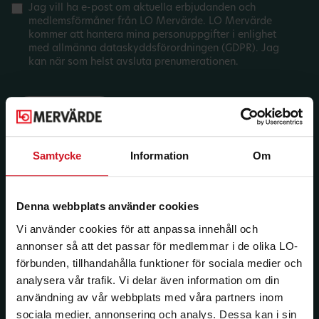
Jag vill ha e-post om aktuella erbjudanden och
medlemsförmåner från LO Mervärde. LO Mervärde
kommer att hantera mina personuppgifter i enlighet
med allmänna dataskyddsförordningen (GDPR). Jag
kan när som helst avsluta prenumerationen.
Samtycke
Information
Om
Denna webbplats använder cookies
Vi använder cookies för att anpassa innehåll och
annonser så att det passar för medlemmar i de olika LO-
förbunden, tillhandahålla funktioner för sociala medier och
analysera vår trafik. Vi delar även information om din
användning av vår webbplats med våra partners inom
sociala medier, annonsering och analys. Dessa kan i sin