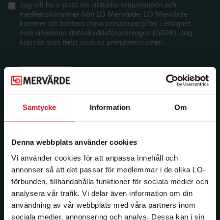
Jag vill ha e-post om aktuella erbjudanden och
medlemsförmåner från LO Mervärde. LO Mervärde
kommer att hantera mina personuppgifter i enlighet
med allmänna dataskyddsförordningen (GDPR). Jag
kan när som helst avsluta prenumerationen.
Samtycke
Information
Om
Denna webbplats använder cookies
Vi använder cookies för att anpassa innehåll och
annonser så att det passar för medlemmar i de olika LO-
förbunden, tillhandahålla funktioner för sociala medier och
analysera vår trafik. Vi delar även information om din
användning av vår webbplats med våra partners inom
sociala medier, annonsering och analys. Dessa kan i sin