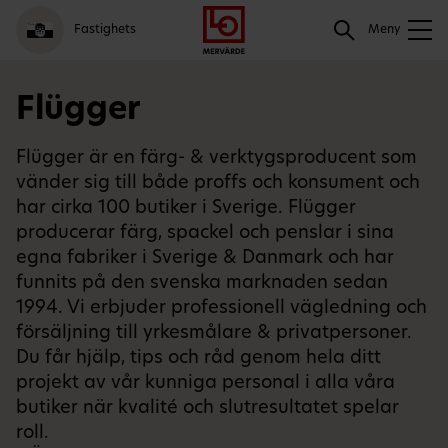
Gå
Logga
Hoppa
Sök
Fastighets
till
in
till
Meny
meny
innehåll
Sök
Flügger
Flügger är en färg- & verktygsproducent som
vänder sig till både proffs och konsument och
har cirka 100 butiker i Sverige. Flügger
producerar färg, spackel och penslar i sina
egna fabriker i Sverige & Danmark och har
funnits på den svenska marknaden sedan
1994. Vi erbjuder professionell vägledning och
försäljning till yrkesmålare & privatpersoner.
Du får hjälp, tips och råd genom hela ditt
projekt av vår kunniga personal i alla våra
butiker när kvalité och slutresultatet spelar
roll.