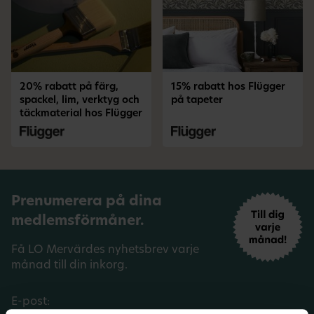
20% rabatt på färg,
15% rabatt hos Flügger
spackel, lim, verktyg och
på tapeter
täckmaterial hos Flügger
Prenumerera på dina
medlemsförmåner.
Få LO Mervärdes nyhetsbrev varje
månad till din inkorg.
E-post: