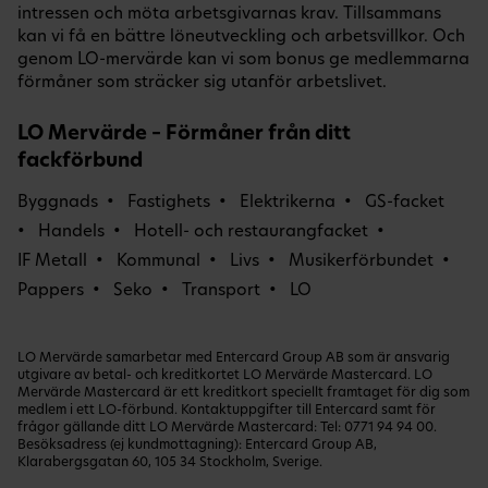
intressen och möta arbetsgivarnas krav. Tillsammans
kan vi få en bättre löneutveckling och arbetsvillkor. Och
genom LO-mervärde kan vi som bonus ge medlemmarna
förmåner som sträcker sig utanför arbetslivet.
LO Mervärde – Förmåner från ditt
fackförbund
Byggnads
Fastighets
Elektrikerna
GS-facket
Handels
Hotell- och restaurangfacket
IF Metall
Kommunal
Livs
Musikerförbundet
Pappers
Seko
Transport
LO
LO Mervärde samarbetar med Entercard Group AB som är ansvarig
utgivare av betal- och kreditkortet LO Mervärde Mastercard. LO
Mervärde Mastercard är ett kreditkort speciellt framtaget för dig som
medlem i ett LO-förbund. Kontaktuppgifter till Entercard samt för
frågor gällande ditt LO Mervärde Mastercard: Tel:
0771 94 94 00
.
Besöksadress (ej kundmottagning): Entercard Group AB,
Klarabergsgatan 60, 105 34 Stockholm, Sverige.