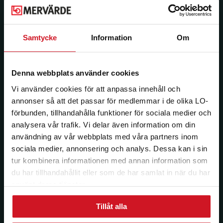
Samtycke
Information
Om
Län:
Förbund:
Denna webbplats använder cookies
Jag vill ha e-post om aktuella erbjudanden och
Vi använder cookies för att anpassa innehåll och
medlemsförmåner från LO Mervärde. LO Mervärde
annonser så att det passar för medlemmar i de olika LO-
kommer att hantera mina personuppgifter i enlighet
förbunden, tillhandahålla funktioner för sociala medier och
med allmänna dataskyddsförordningen (GDPR). Jag
analysera vår trafik. Vi delar även information om din
kan när som helst avsluta prenumerationen.
användning av vår webbplats med våra partners inom
sociala medier, annonsering och analys. Dessa kan i sin
tur kombinera informationen med annan information som
du har tillhandahållit eller som de har samlat in när du har
använt deras tjänster.
Tillåt alla