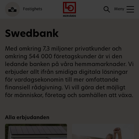
Gå
Logga
Hoppa
Sök
Fastighets
till
in
till
Meny
meny
innehåll
Sök
Swedbank
Med omkring 7,3 miljoner privatkunder och
omkring 544 000 företagskunder är vi den
ledande banken på våra hemmamarknader. Vi
erbjuder allt ifrån smidiga digitala lösningar
för vardagsekonomin till mer omfattande
finansiell rådgivning. Vi vill göra det möjligt
för människor, företag och samhällen att växa.
Alla erbjudanden