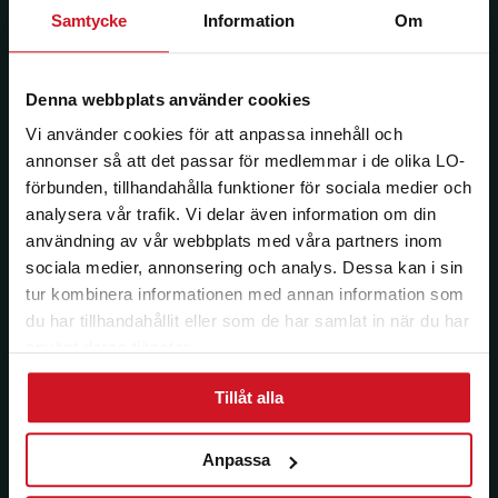
Samtycke
Information
Om
Jag vill ha e-post om aktuella erbjudanden och
medlemsförmåner från LO Mervärde. LO Mervärde
Denna webbplats använder cookies
kommer att hantera mina personuppgifter i enlighet
med allmänna dataskyddsförordningen (GDPR). Jag
Vi använder cookies för att anpassa innehåll och
kan när som helst avsluta prenumerationen.
annonser så att det passar för medlemmar i de olika LO-
förbunden, tillhandahålla funktioner för sociala medier och
analysera vår trafik. Vi delar även information om din
användning av vår webbplats med våra partners inom
sociala medier, annonsering och analys. Dessa kan i sin
tur kombinera informationen med annan information som
du har tillhandahållit eller som de har samlat in när du har
använt deras tjänster.
Tillåt alla
Anpassa