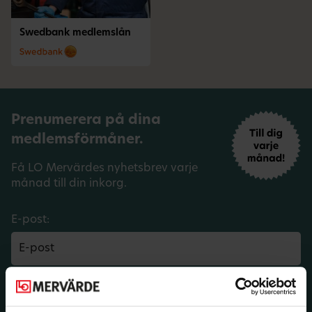
Swedbank medlemslån
Prenumerera på dina
medlemsförmåner.
Få LO Mervärdes nyhetsbrev varje
månad till din inkorg.
E-post:
Län:
Förbund: