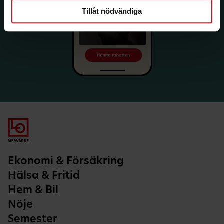
Tillåt nödvändiga
Ekonomi & Försäkring
Hälsa & Fritid
Hem & Bil
Nöje
Semester