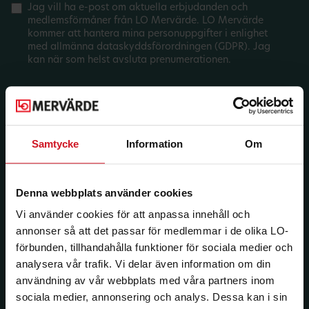
Jag vill ha e-post om aktuella erbjudanden och
medlemsförmåner från LO Mervärde. LO Mervärde
kommer att hantera mina personuppgifter i enlighet
med allmänna dataskyddsförordningen (GDPR). Jag
kan när som helst avsluta prenumerationen.
Samtycke
Information
Om
Denna webbplats använder cookies
Vi använder cookies för att anpassa innehåll och
annonser så att det passar för medlemmar i de olika LO-
förbunden, tillhandahålla funktioner för sociala medier och
analysera vår trafik. Vi delar även information om din
användning av vår webbplats med våra partners inom
sociala medier, annonsering och analys. Dessa kan i sin