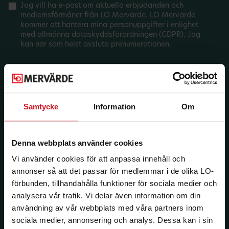
Jag vill ha e-post om aktuella erbjudanden och
medlemsförmåner från LO Mervärde. LO Mervärde
kommer att hantera mina personuppgifter i enlighet
med allmänna dataskyddsförordningen (GDPR). Jag
kan när som helst avsluta prenumerationen.
Samtycke
Information
Om
Denna webbplats använder cookies
Vi använder cookies för att anpassa innehåll och
annonser så att det passar för medlemmar i de olika LO-
förbunden, tillhandahålla funktioner för sociala medier och
analysera vår trafik. Vi delar även information om din
användning av vår webbplats med våra partners inom
sociala medier, annonsering och analys. Dessa kan i sin