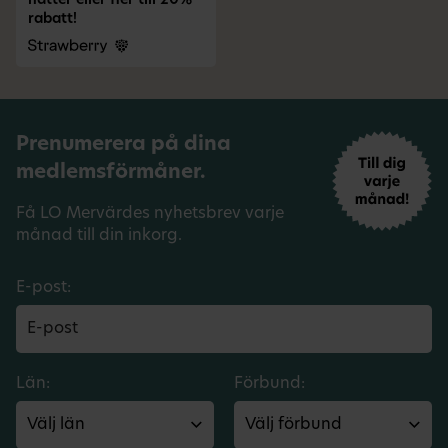
nätter eller fler till 20%
rabatt!
Prenumerera på dina
medlemsförmåner.
Få LO Mervärdes nyhetsbrev varje
månad till din inkorg.
E-post:
Län:
Förbund: