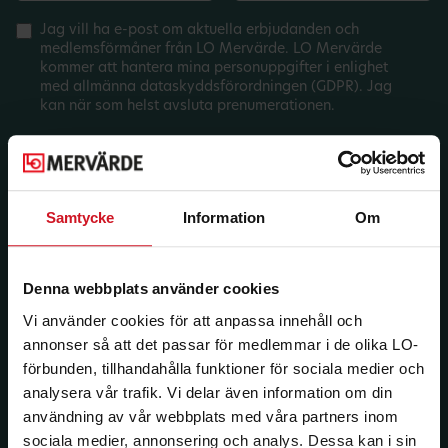
Jag vill ha e-post om aktuella erbjudanden och
medlemsförmåner från LO Mervärde. LO Mervärde
kommer att hantera mina personuppgifter i enlighet
med allmänna dataskyddsförordningen (GDPR). Jag
kan när som helst avsluta prenumerationen.
Samtycke
Information
Om
Denna webbplats använder cookies
Vi använder cookies för att anpassa innehåll och
annonser så att det passar för medlemmar i de olika LO-
förbunden, tillhandahålla funktioner för sociala medier och
analysera vår trafik. Vi delar även information om din
användning av vår webbplats med våra partners inom
sociala medier, annonsering och analys. Dessa kan i sin