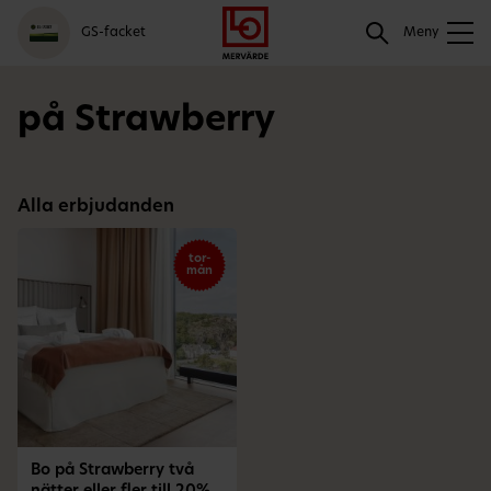
Gå
Logga
Hoppa
Sök
GS-facket
till
in
till
Meny
meny
innehåll
Sök
på Strawberry
Alla erbjudanden
tor-
mån
Bo på Strawberry två