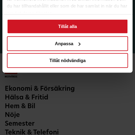
du har tillhandahållit eller som de har samlat in när du har
använt deras tjänster.
Tillåt alla
Anpassa
Tillåt nödvändiga
Ekonomi & Försäkring
Hälsa & Fritid
Hem & Bil
Nöje
Semester
Teknik & Telefoni