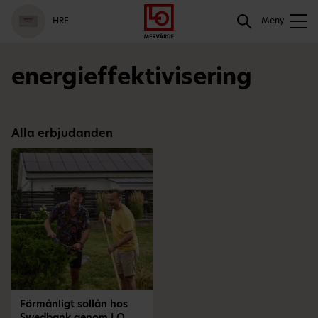
Gå
Logga
Hoppa
Sök
HRF
till
in
till
Meny
meny
innehåll
Sök
energieffektivisering
Alla erbjudanden
Förmånligt sollån hos