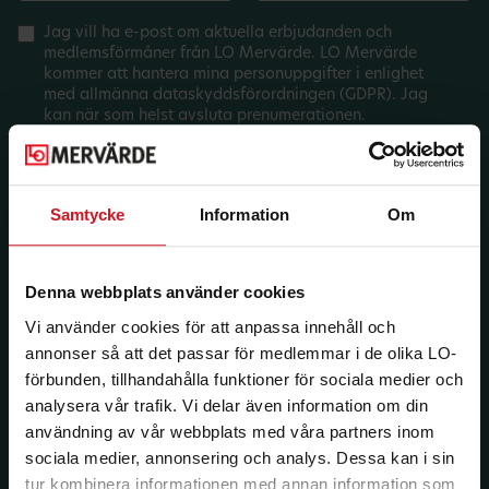
Jag vill ha e-post om aktuella erbjudanden och
medlemsförmåner från LO Mervärde. LO Mervärde
kommer att hantera mina personuppgifter i enlighet
med allmänna dataskyddsförordningen (GDPR). Jag
kan när som helst avsluta prenumerationen.
Samtycke
Information
Om
Denna webbplats använder cookies
Vi använder cookies för att anpassa innehåll och
annonser så att det passar för medlemmar i de olika LO-
förbunden, tillhandahålla funktioner för sociala medier och
analysera vår trafik. Vi delar även information om din
användning av vår webbplats med våra partners inom
sociala medier, annonsering och analys. Dessa kan i sin
tur kombinera informationen med annan information som