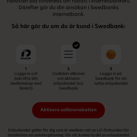
rabatten (då förbereds din rabatt i internetbanken).
Därefter gör du din ansökan i Swedbanks
internetbank.
Så här gör du om du är kund i Swedbank:
1
2
3
Logga in och
Godkänn villkoren
Logga in på
bekräfta ditt
och aktivera
Swedbank för att
medlemskap med
erbjudandet hos
nyttja erbjudandet
BankID
Swedbank
Aktivera sollånerabatten
Erbjudandet gäller för dig som är medlem i ett av LO-förbunden för
installation av solenergilösning. För att kunna ta del av erbjudandet