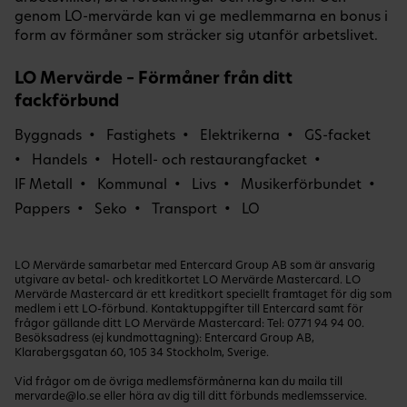
genom LO-mervärde kan vi ge medlemmarna en bonus i
form av förmåner som sträcker sig utanför arbetslivet.
LO Mervärde – Förmåner från ditt
fackförbund
Byggnads
Fastighets
Elektrikerna
GS-facket
Handels
Hotell- och restaurangfacket
IF Metall
Kommunal
Livs
Musikerförbundet
Pappers
Seko
Transport
LO
LO Mervärde samarbetar med Entercard Group AB som är ansvarig
utgivare av betal- och kreditkortet LO Mervärde Mastercard. LO
Mervärde Mastercard är ett kreditkort speciellt framtaget för dig som
medlem i ett LO-förbund. Kontaktuppgifter till Entercard samt för
frågor gällande ditt LO Mervärde Mastercard: Tel:
0771 94 94 00
.
Besöksadress (ej kundmottagning): Entercard Group AB,
Klarabergsgatan 60, 105 34 Stockholm, Sverige.
Vid frågor om de övriga medlemsförmånerna kan du maila till
mervarde@lo.se
eller höra av dig till ditt förbunds medlemsservice.