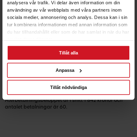
analysera vår trafik. Vi delar även information om din
användning av vår webbplats med våra partners inom
sociala medier, annonsering och analys. Dessa kan i sin
tur kombinera informationen med annan information som
du har tillhandahållit eller som de har samlat in när du har
Räkneexempel Sollån
använt deras tjänster.
Ett lån på 100 000 kronor:
Tillåt alla
4,15 % (senaste ränteändring 2025-06-30)
med rak amortering och en återbetalningstid på 5 år.
aviseringsavgift och uppläggningsavgift 0 kronor
Anpassa
ger en effektiv ränta på 4,23 %.
Totalt belopp att betala under lånets löptid är:
Tillåt nödvändiga
110 548 kronor.
Återbetalningsbeloppet är i snitt 1 842 kronor och
antalet betalningar är 60.