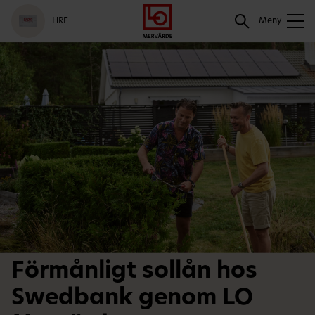
Gå
Logga
Hoppa
Sök
HRF
till
in
till
Meny
meny
innehåll
Sök
Förmånligt sollån hos
Swedbank genom LO