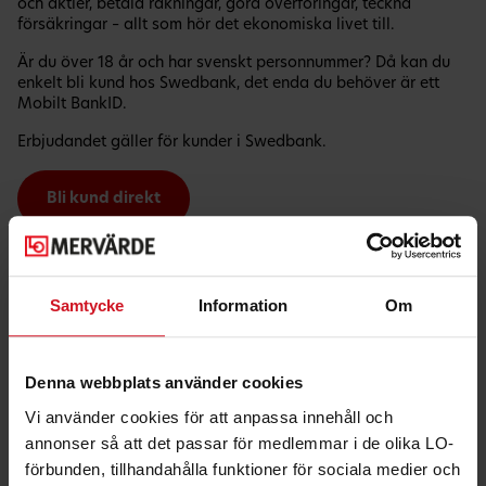
och aktier, betala räkningar, göra överföringar, teckna
försäkringar – allt som hör det ekonomiska livet till.
Är du över 18 år och har svenskt personnummer? Då kan du
enkelt bli kund hos Swedbank, det enda du behöver är ett
Mobilt BankID.
Erbjudandet gäller för kunder i Swedbank.
Bli kund direkt
Samtycke
Information
Om
Denna webbplats använder cookies
Vi använder cookies för att anpassa innehåll och
annonser så att det passar för medlemmar i de olika LO-
förbunden, tillhandahålla funktioner för sociala medier och