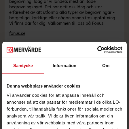
begravning. Idag är vi landets mest anlitade
begravningsbyrå. Det har gett oss lång och stor
erfarenhet av att utforma alla typer av begravningar –
borgerliga, kyrkliga eller någon annan trosuppfattning.
Vi finns där för dig. Välkommen till oss på Fonus!
fonus.se
Andra erbjudanden du kanske gillar
Samtycke
Information
Om
Denna webbplats använder cookies
Vi använder cookies för att anpassa innehåll och
annonser så att det passar för medlemmar i de olika LO-
förbunden, tillhandahålla funktioner för sociala medier och
analysera vår trafik. Vi delar även information om din
användning av vår webbplats med våra partners inom