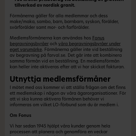
tillverkad av nordisk granit.
Förmånerna gäller för alla medlemmar och dess
make/maka, sambo, barn, barnbarn, syskon, förälder,
svärförälder samt mor- och farförälder.
Medlemsförmånerna kan användas hos
Fonus
begravningsbyråer
och
våra begravningsbyråer under
eget varumärke
. Förmånerna gäller inte vid beställning
av begravning på farval.se. Det går inte att kombinera
samma förmån vid en beställning. En medlemsförmån
kan heller inte aktiveras efter att vi har skickat fakturan.
Utnyttja medlemsförmåner
I mötet med oss kommer vi att ställa frågan om det finns
ett medlemskap i någon av våra ägarorganisationer. För
att vi ska kunna aktivera förmånen behöver vi
informeras om vilket LO-förbund som du är medlem i.
Om Fonus
Vi har sedan 1945 hjälpt våra kunder genom hela
processen att planera och genomföra en veckar