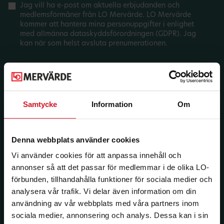
Jag vill ha e-post om aktuella erbjudanden och
medlemsförmåner från LO Mervärde. LO Mervärde
kommer att hantera mina personuppgifter i enlighet
med allmänna dataskyddsförordningen (GDPR). Jag
kan när som helst avsluta prenumerationen.
Samtycke
Information
Om
Denna webbplats använder cookies
Vi använder cookies för att anpassa innehåll och
annonser så att det passar för medlemmar i de olika LO-
förbunden, tillhandahålla funktioner för sociala medier och
analysera vår trafik. Vi delar även information om din
användning av vår webbplats med våra partners inom
sociala medier, annonsering och analys. Dessa kan i sin