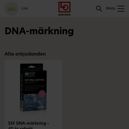
Gå
Logga
Hoppa
Sök
Livs
till
in
till
Meny
meny
innehåll
Sök
DNA-märkning
Alla erbjudanden
SSF DNA-märkning –