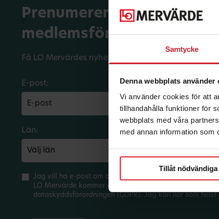
Prenumerera på dina
medlemsförmåner.
Samtycke
Få LO Mervärdes nyhetsbrev varje månad till din in
Denna webbplats använder 
E-post:
Vi använder cookies för att 
tillhandahålla funktioner för
webbplats med våra partners 
Län:
Förbund:
med annan information som du 
Tillåt nödvändiga
Jag vill ha e-post om aktuella erbjudanden och medlem
LO Mervärde kommer att hantera mina personuppgifter 
dataskyddsförordningen (GDPR). Jag kan när som helst 