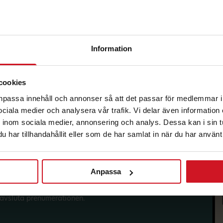
Information
korg.
cookies
anpassa innehåll och annonser så att det passar för medlemmar i
 sociala medier och analysera vår trafik. Vi delar även informatio
inom sociala medier, annonsering och analys. Dessa kan i sin 
har tillhandahållit eller som de har samlat in när du har använt 
Anpassa
sförmåner från LO Mervärde.
i enlighet med allmänna
avsluta prenumerationen.