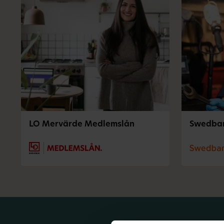
LO Mervärde Medlemslån
Swedba