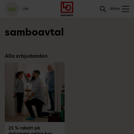
Gå
Logga
Hoppa
Sök
Livs
till
in
till
Meny
meny
innehåll
Sök
samboavtal
Alla erbjudanden
25 % rabatt på