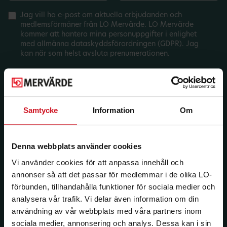
Jag vill ha e-post om aktuella erbjudanden och
medlemsförmåner från LO Mervärde. LO Mervärde
kommer att hantera mina personuppgifter i enlighet
med allmänna dataskyddsförordningen (GDPR). Jag
kan när som helst avsluta prenumerationen.
Samtycke
Information
Om
Denna webbplats använder cookies
Vi använder cookies för att anpassa innehåll och
annonser så att det passar för medlemmar i de olika LO-
förbunden, tillhandahålla funktioner för sociala medier och
analysera vår trafik. Vi delar även information om din
användning av vår webbplats med våra partners inom
sociala medier, annonsering och analys. Dessa kan i sin