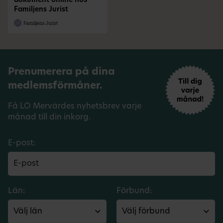
dokument online hos
Familjens Jurist
Prenumerera på dina
medlemsförmåner.
Få LO Mervärdes nyhetsbrev varje
månad till din inkorg.
E-post:
Län:
Förbund: