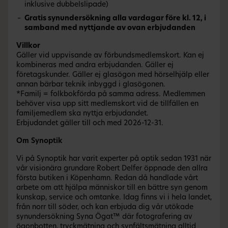
inklusive dubbelslipade)
Gratis synundersökning alla vardagar före kl. 12, i
samband med nyttjande av ovan erbjudanden
Villkor
Gäller vid uppvisande av förbundsmedlemskort. Kan ej
kombineras med andra erbjudanden. Gäller ej
företagskunder. Gäller ej glasögon med hörselhjälp eller
annan bärbar teknik inbyggd i glasögonen.
*Familj = folkbokförda på samma adress. Medlemmen
behöver visa upp sitt medlemskort vid de tillfällen en
familjemedlem ska nyttja erbjudandet.
Erbjudandet gäller till och med 2026-12-31.
Om Synoptik
Vi på Synoptik har varit experter på optik sedan 1931 när
vår visionära grundare Robert Delfer öppnade den allra
första butiken i Köpenhamn. Redan då handlade vårt
arbete om att hjälpa människor till en bättre syn genom
kunskap, service och omtanke. Idag finns vi i hela landet,
från norr till söder, och kan erbjuda dig vår utökade
synundersökning Syna Ögat™ där fotografering av
ögonbotten, tryckmätning och synfältsmätning alltid