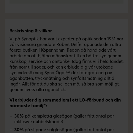
Beskrivning & villkor
Vi på Synoptik har varit experter på optik sedan 1931 när
vår visionära grundare Robert Delfer öppnade den allra
första butiken i Köpenhamn. Redan då handlade vårt
arbete om att hjälpa människor till en bättre syn genom
kunskap, service och omtanke. Idag finns vi i hela landet,
från norr till söder, och kan erbjuda dig vår utökade
synundersökning Syna Ögat™ där fotografering av
ögonbotten, tryckmätning och synfältsmätning alltid
ingår. Allt för att du ska se, och må, så bra som möjligt,
genom livets alla ögonblick.
Vi erbjuder dig som medlem i ett LO-förbund och din
närmaste familj*:
30%
på kompletta glasögon (gäller fritt antal par
inklusive dubbelslipade)
30%
på slipade solglasögon (gäller fritt antal par