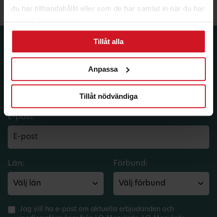
du har tillhandahållit eller som de har samlat in när du har
använt deras tjänster.
Tillåt alla
Prenumerera på dina
medlemsförmåner.
Anpassa
Få LO Mervärdes nyhetsbrev varje
månad till din inkorg.
Tillåt nödvändiga
E-post:
Län:
Förbund:
Jag vill ha e-post om aktuella erbjudanden och