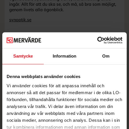
ingår. Allt för att du ska se, och må, så bra som möjligt,
genom livets alla ögonblick.
synoptik.se
Andra erbjudanden du kanske gillar
Samtycke
Information
Om
Denna webbplats använder cookies
Vi använder cookies för att anpassa innehåll och
annonser så att det passar för medlemmar i de olika LO-
förbunden, tillhandahålla funktioner för sociala medier och
analysera vår trafik. Vi delar även information om din
användning av vår webbplats med våra partners inom
15% på linsabonnemang
sociala medier, annonsering och analys. Dessa kan i sin
och linser i butik
tur kombinera informationen med annan information som