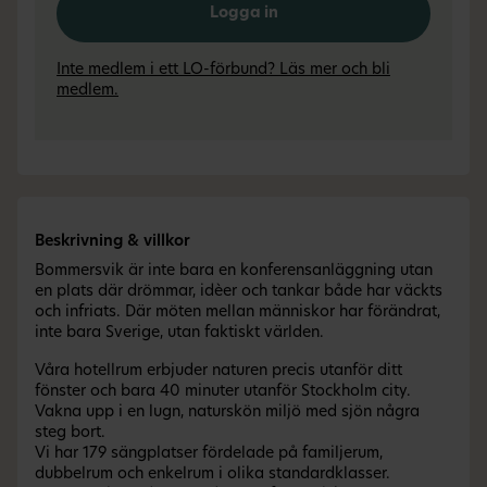
Logga in
Inte medlem i ett LO-förbund? Läs mer och bli
medlem.
Beskrivning & villkor
Bommersvik är inte bara en konferensanläggning utan
en plats där drömmar, idèer och tankar både har väckts
och infriats. Där möten mellan människor har förändrat,
inte bara Sverige, utan faktiskt världen.
Våra hotellrum erbjuder naturen precis utanför ditt
fönster och bara 40 minuter utanför Stockholm city.
Vakna upp i en lugn, naturskön miljö med sjön några
steg bort.
Vi har 179 sängplatser fördelade på familjerum,
dubbelrum och enkelrum i olika standardklasser.