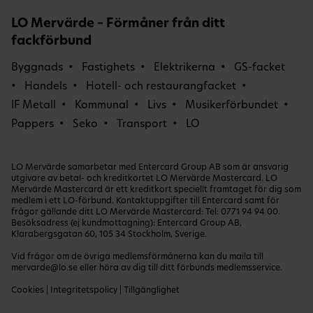
LO Mervärde – Förmåner från ditt
fackförbund
Byggnads
Fastighets
Elektrikerna
GS-facket
Handels
Hotell- och restaurangfacket
IF Metall
Kommunal
Livs
Musikerförbundet
Pappers
Seko
Transport
LO
LO Mervärde samarbetar med Entercard Group AB som är ansvarig
utgivare av betal- och kreditkortet LO Mervärde Mastercard. LO
Mervärde Mastercard är ett kreditkort speciellt framtaget för dig som
medlem i ett LO-förbund. Kontaktuppgifter till Entercard samt för
frågor gällande ditt LO Mervärde Mastercard: Tel:
0771 94 94 00
.
Besöksadress (ej kundmottagning): Entercard Group AB,
Klarabergsgatan 60, 105 34 Stockholm, Sverige.
Vid frågor om de övriga medlemsförmånerna kan du maila till
mervarde@lo.se
eller höra av dig till ditt förbunds medlemsservice.
Cookies
|
Integritetspolicy
|
Tillgänglighet