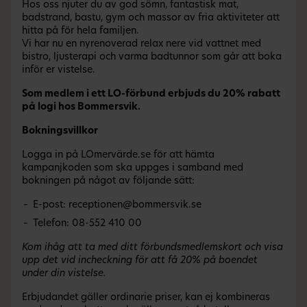
Hos oss njuter du av god sömn, fantastisk mat,
badstrand, bastu, gym och massor av fria aktiviteter att
hitta på för hela familjen.
Vi har nu en nyrenoverad relax nere vid vattnet med
bistro, ljusterapi och varma badtunnor som går att boka
inför er vistelse.
Som medlem i ett LO-förbund erbjuds du 20% rabatt
på logi hos Bommersvik.
Bokningsvillkor
Logga in på LOmervärde.se för att hämta
kampanjkoden som ska uppges i samband med
bokningen på något av följande sätt:
E-post: receptionen@bommersvik.se
Telefon: 08-552 410 00
Kom ihåg att ta med ditt förbundsmedlemskort och visa
upp det vid incheckning för att få 20% på boendet
under din vistelse.
Erbjudandet gäller ordinarie priser, kan ej kombineras