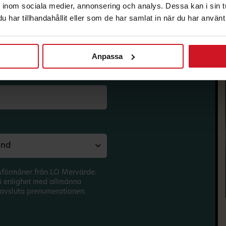
inom sociala medier, annonsering och analys. Dessa kan i sin 
har tillhandahållit eller som de har samlat in när du har använt 
korg.
Anpassa
sförmåner från LO Mervärde.
i enlighet med allmänna
avsluta prenumerationen.