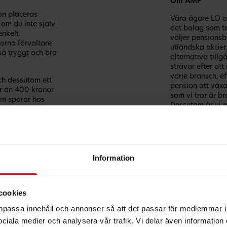
Om AMF
on placeras
Våra ägare LO o
 om du inte själv
det bolag som ta
enkelt
väljer pensionsb
arna förvaltare
utländska aktier
så tryggt och bra
alternativa tillg
strävar efter at
varje bransch, e
och dessutom ett
pension att växa
er än 400 kronor
som vi tror är br
som sparar hos
Dessutom är vi m
faktiskt arbetar
anständiga arbet
högre pension kan
ga avgifter.​
amf.se
Information
cookies
anpassa innehåll och annonser så att det passar för medlemmar i
 sociala medier och analysera vår trafik. Vi delar även informatio