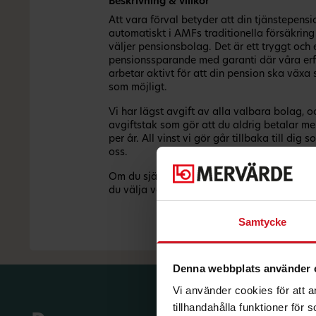
Beskrivning & villkor
Att vara förval betyder att din tjänstepensi
automatiskt i AMFs traditionella försäkring
väljer pensionsbolag. Det är ett tryggt och 
pensionssparande med garanti där våra erf
arbetar aktivt för att din pension ska växa 
som möjligt. ​
Vi har lägst avgift av alla valbara bolag, 
avgiftstak som gör att du aldrig betalar m
per år. All vinst vi gör går tillbaka till dig 
oss.​
Om du själv vill påverka din möjlighet till 
du välja vår fondförsäkring. ​Även den har lå
Samtycke
Denna webbplats använder 
Vi använder cookies för att 
tillhandahålla funktioner för