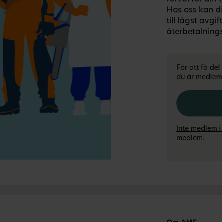
Hos oss kan di
till lägst avgi
återbetalnings
För att få de
du är medlem 
Inte medlem i
medlem.