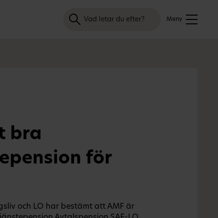
Sök
Meny
t bra
tepension för
gsliv och LO har bestämt att AMF är
 tjänstepension Avtalspension SAF-LO.