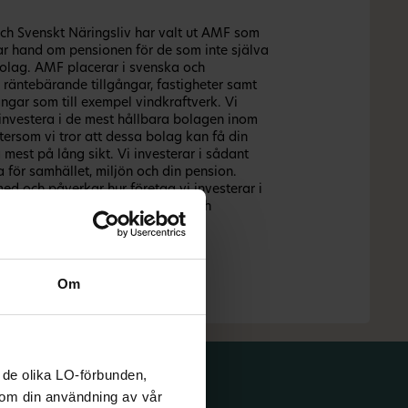
ch Svenskt Näringsliv har valt ut AMF som
r hand om pensionen för de som inte själva
olag. AMF placerar i svenska och
, räntebärande tillgångar, fastigheter samt
ångar som till exempel vindkraftverk. Vi
t investera i de mest hållbara bolagen inom
ftersom vi tror att dessa bolag kan få din
 mest på lång sikt. Vi investerar i sådant
a för samhället, miljön och din pension.
ed och påverkar hur företag vi investerar i
 med klimatfrågor, jämställdhet och
svillkor.
Om
 de olika LO-förbunden,
n om din användning av vår