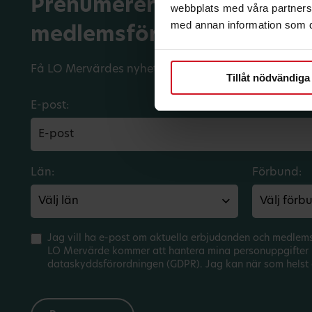
Prenumerera på dina
webbplats med våra partners 
med annan information som du 
medlemsförmåner.
Få LO Mervärdes nyhetsbrev varje månad till din in
Tillåt nödvändiga
E-post:
Län:
Förbund:
Jag vill ha e-post om aktuella erbjudanden och medlem
LO Mervärde kommer att hantera mina personuppgifter 
dataskyddsförordningen (GDPR). Jag kan när som helst 