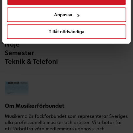
Anpassa
Ekonomi & Försäkring
Hälsa & Fritid
Tillåt nödvändiga
Hem & Bil
Nöje
Semester
Teknik & Telefoni
Om Musikerförbundet
Musikerna är fackförbundet som representerar Sveriges
alla professionella musiker och artister. Vi arbetar för
att förbättra våra medlemmars upphovs- och