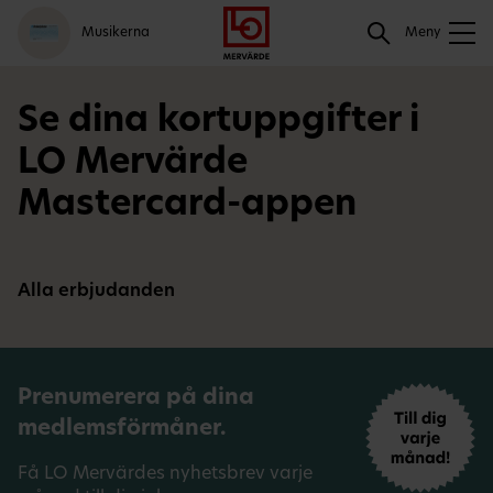
Gå
Logga
Hoppa
Sök
Musikerna
till
in
till
Meny
meny
innehåll
Sök
Se dina kortuppgifter i
LO Mervärde
Mastercard-appen
Alla erbjudanden
Prenumerera på dina
medlemsförmåner.
Få LO Mervärdes nyhetsbrev varje