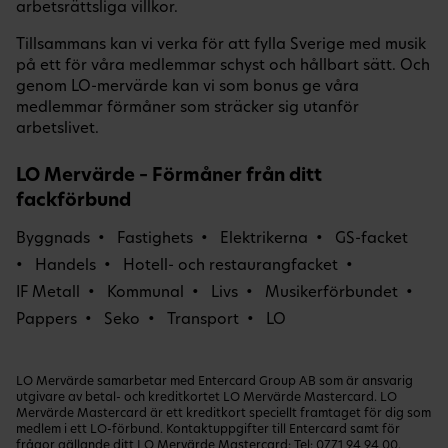
arbetsrättsliga villkor.
Tillsammans kan vi verka för att fylla Sverige med musik
på ett för våra medlemmar schyst och hållbart sätt. Och
genom LO-mervärde kan vi som bonus ge våra
medlemmar förmåner som sträcker sig utanför
arbetslivet.
LO Mervärde – Förmåner från ditt
fackförbund
Byggnads
Fastighets
Elektrikerna
GS-facket
Handels
Hotell- och restaurangfacket
IF Metall
Kommunal
Livs
Musikerförbundet
Pappers
Seko
Transport
LO
LO Mervärde samarbetar med Entercard Group AB som är ansvarig
utgivare av betal- och kreditkortet LO Mervärde Mastercard. LO
Mervärde Mastercard är ett kreditkort speciellt framtaget för dig som
medlem i ett LO-förbund. Kontaktuppgifter till Entercard samt för
frågor gällande ditt LO Mervärde Mastercard: Tel:
0771 94 94 00
.