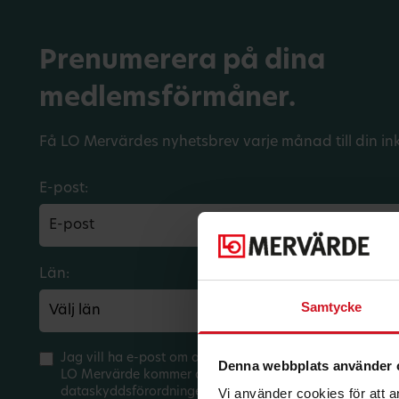
Prenumerera på dina
medlemsförmåner.
Få LO Mervärdes nyhetsbrev varje månad till din in
E-post:
Län:
Förbund:
Samtycke
Jag vill ha e-post om aktuella erbjudanden och medlem
Denna webbplats använder 
LO Mervärde kommer att hantera mina personuppgifter 
dataskyddsförordningen (GDPR). Jag kan när som helst 
Vi använder cookies för att 