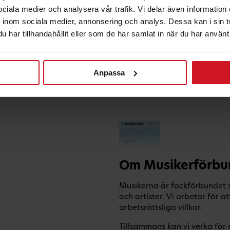
 sociala medier och analysera vår trafik. Vi delar även informatio
inom sociala medier, annonsering och analys. Dessa kan i sin 
har tillhandahållit eller som de har samlat in när du har använt 
Anpassa
Om Musikerförbu
Musikerna är fackförbundet s
och artister. Vi arbetar för
arbetsrättsliga villkor.
Tillsammans kan vi verka för