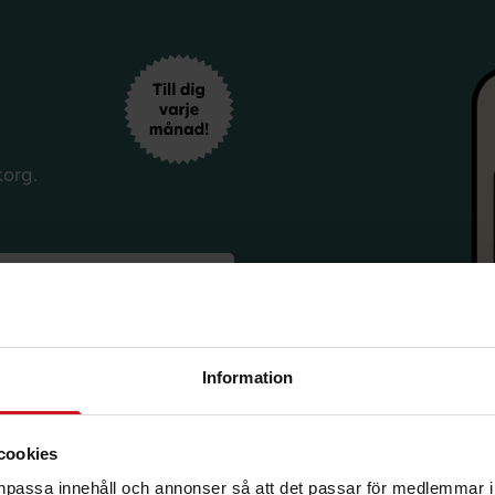
korg.
Information
sförmåner från LO Mervärde.
cookies
i enlighet med allmänna
avsluta prenumerationen.
anpassa innehåll och annonser så att det passar för medlemmar i