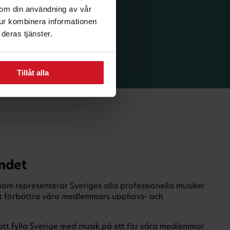
n om din användning av vår
tur kombinera informationen
deras tjänster.
Tillåt alla
ndet
om representerar Sveriges alla professionella musiker
 att förbättra våra medlemmars upphovs- och
 att fylla Sverige med musik på ett för våra medlemmar