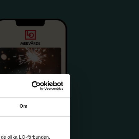
Om
 de olika LO-förbunden,