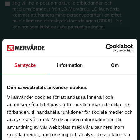
Jag vill ha e-post om aktuella erbjudanden och
medlemsförmåner från LO Mervärde. LO Mervärde
kommer att hantera mina personuppgifter i enlighet
med allmänna dataskyddsförordningen (GDPR). Jag
kan när som helst avsluta prenumerationen.
Samtycke
Information
Om
Denna webbplats använder cookies
Vi använder cookies för att anpassa innehåll och
annonser så att det passar för medlemmar i de olika LO-
förbunden, tillhandahålla funktioner för sociala medier och
analysera vår trafik. Vi delar även information om din
användning av vår webbplats med våra partners inom
sociala medier, annonsering och analys. Dessa kan i sin