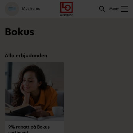
Gå
Logga
Hoppa
Sök
Musikerna
till
in
till
Meny
meny
innehåll
Sök
Bokus
Alla erbjudanden
9% rabatt på Bokus