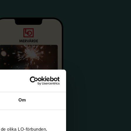
Om
 de olika LO-förbunden,