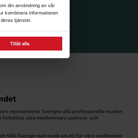
n om din användning av vår
tur kombinera informationen
deras tjänster.
Tillåt alla
ndet
om representerar Sveriges alla professionella musiker
 att förbättra våra medlemmars upphovs- och
 att fylla Sverige med musik på ett för våra medlemmar