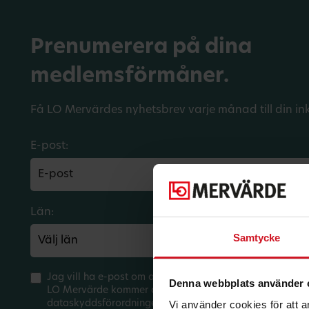
Prenumerera på dina
medlemsförmåner.
Få LO Mervärdes nyhetsbrev varje månad till din in
E-post:
Län:
Förbund:
Samtycke
Jag vill ha e-post om aktuella erbjudanden och medlem
Denna webbplats använder 
LO Mervärde kommer att hantera mina personuppgifter 
dataskyddsförordningen (GDPR). Jag kan när som helst 
Vi använder cookies för att 