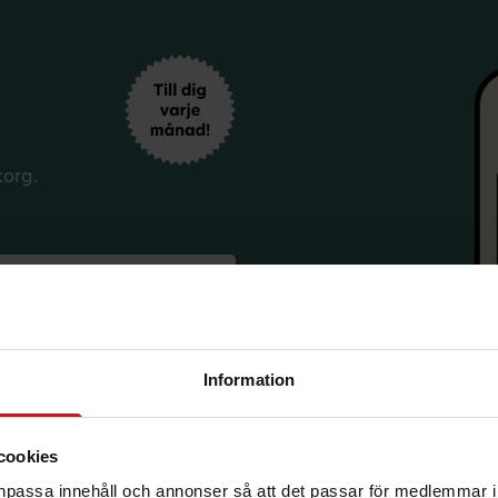
korg.
Information
sförmåner från LO Mervärde.
cookies
i enlighet med allmänna
avsluta prenumerationen.
anpassa innehåll och annonser så att det passar för medlemmar i