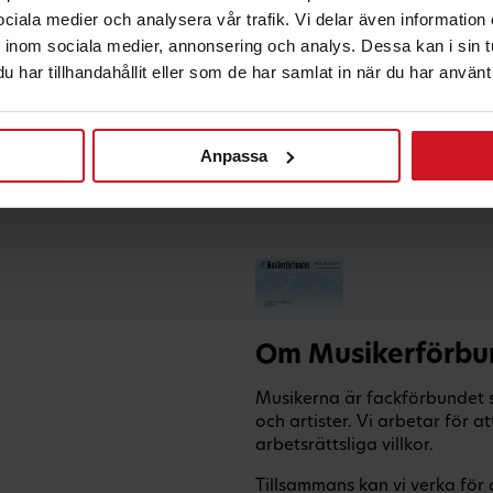
 sociala medier och analysera vår trafik. Vi delar även informatio
inom sociala medier, annonsering och analys. Dessa kan i sin 
har tillhandahållit eller som de har samlat in när du har använt 
Anpassa
Om Musikerförbu
Musikerna är fackförbundet s
och artister. Vi arbetar för
arbetsrättsliga villkor.
Tillsammans kan vi verka för