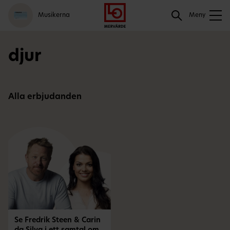
Gå
Logga
Hoppa
Sök
Musikerna
till
in
till
Meny
meny
innehåll
Sök
djur
Alla erbjudanden
Se Fredrik Steen & Carin