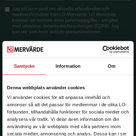
Jag vill ha e-post om aktuella erbjudanden och
medlemsförmåner från LO Mervärde. LO Mervärde
kommer att hantera mina personuppgifter i enlighet
med allmänna dataskyddsförordningen (GDPR). Jag
kan när som helst avsluta prenumerationen.
Samtycke
Information
Om
Denna webbplats använder cookies
Vi använder cookies för att anpassa innehåll och
annonser så att det passar för medlemmar i de olika LO-
förbunden, tillhandahålla funktioner för sociala medier och
analysera vår trafik. Vi delar även information om din
användning av vår webbplats med våra partners inom
sociala medier, annonsering och analys. Dessa kan i sin