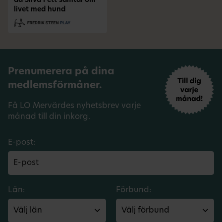
da Silva i ett samtal om
livet med hund
Prenumerera på dina
medlemsförmåner.
Få LO Mervärdes nyhetsbrev varje
månad till din inkorg.
E-post:
Län:
Förbund: