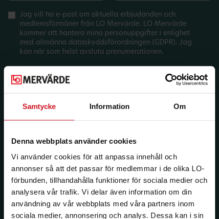
Jag vill ha e-post om aktuella erbjudanden och
medlemsförmåner från LO Mervärde. LO Mervärde
kommer att hantera mina personuppgifter i enlighet
med allmänna dataskyddsförordningen (GDPR). Jag
kan när som helst avsluta prenumerationen.
Samtycke
Information
Om
Denna webbplats använder cookies
Vi använder cookies för att anpassa innehåll och
annonser så att det passar för medlemmar i de olika LO-
förbunden, tillhandahålla funktioner för sociala medier och
analysera vår trafik. Vi delar även information om din
användning av vår webbplats med våra partners inom
sociala medier, annonsering och analys. Dessa kan i sin