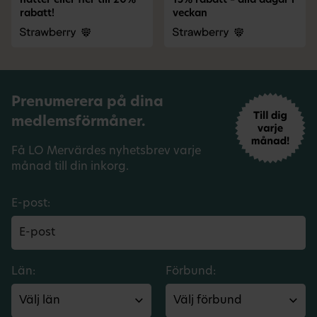
nätter eller fler till 20%
15% rabatt – alla dagar i
rabatt!
veckan
Prenumerera på dina
medlemsförmåner.
Få LO Mervärdes nyhetsbrev varje
månad till din inkorg.
E-post:
Län:
Förbund: