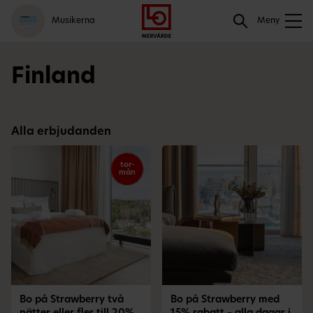
Gå
Logga
Hoppa
Sök
Musikerna
till
in
till
Meny
meny
innehåll
Sök
Finland
Alla erbjudanden
tor-
mån
Bo på Strawberry två
Bo på Strawberry med