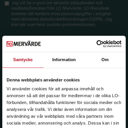
Jag vill ha e-post om aktuella erbjudanden och
medlemsförmåner från LO Mervärde. LO Mervärde
kommer att hantera mina personuppgifter i enlighet
med allmänna dataskyddsförordningen (GDPR). Jag
kan när som helst avsluta prenumerationen.
Samtycke
Information
Om
Denna webbplats använder cookies
Vi använder cookies för att anpassa innehåll och
annonser så att det passar för medlemmar i de olika LO-
förbunden, tillhandahålla funktioner för sociala medier och
analysera vår trafik. Vi delar även information om din
användning av vår webbplats med våra partners inom
sociala medier, annonsering och analys. Dessa kan i sin