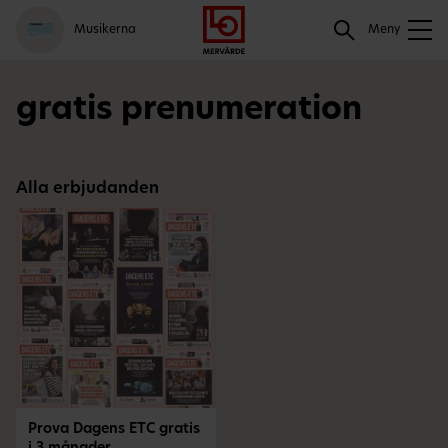
Gå
Logga
Hoppa
Sök
Musikerna
till
in
till
Meny
meny
innehåll
Sök
gratis prenumeration
Alla erbjudanden
Prova Dagens ETC gratis