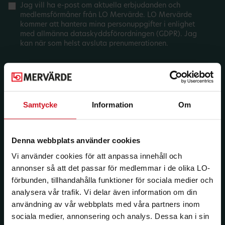
Jag vill ha e-post om aktuella erbjudanden och
medlemsförmåner från LO Mervärde. LO Mervärde
kommer att hantera mina personuppgifter i enlighet
med allmänna dataskyddsförordningen (GDPR). Jag
kan när som helst avsluta prenumerationen.
Samtycke
Information
Om
Denna webbplats använder cookies
Vi använder cookies för att anpassa innehåll och
annonser så att det passar för medlemmar i de olika LO-
förbunden, tillhandahålla funktioner för sociala medier och
analysera vår trafik. Vi delar även information om din
användning av vår webbplats med våra partners inom
sociala medier, annonsering och analys. Dessa kan i sin