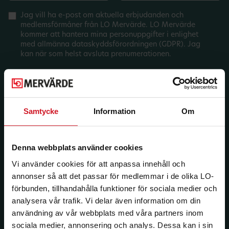
Jag vill ha e-post om aktuella erbjudanden och
medlemsförmåner från LO Mervärde. LO Mervärde
kommer att hantera mina personuppgifter i enlighet
med allmänna dataskyddsförordningen (GDPR). Jag
kan när som helst avsluta prenumerationen.
Samtycke
Information
Om
Denna webbplats använder cookies
Vi använder cookies för att anpassa innehåll och
annonser så att det passar för medlemmar i de olika LO-
förbunden, tillhandahålla funktioner för sociala medier och
analysera vår trafik. Vi delar även information om din
användning av vår webbplats med våra partners inom
sociala medier, annonsering och analys. Dessa kan i sin