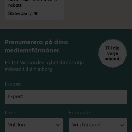
nätter eller fler till 20%
rabatt!
Prenumerera på dina
medlemsförmåner.
Få LO Mervärdes nyhetsbrev varje
månad till din inkorg.
E-post:
Län:
Förbund: