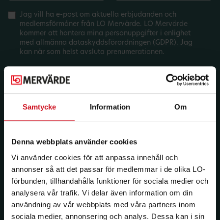
Jag vill ha e-post om aktuella erbjudanden och
medlemsförmåner från LO Mervärde. LO Mervärde
kommer att hantera mina personuppgifter i enlighet
med allmänna dataskyddsförordningen (GDPR). Jag
kan när som helst avsluta prenumerationen.
Samtycke
Information
Om
Denna webbplats använder cookies
Vi använder cookies för att anpassa innehåll och
annonser så att det passar för medlemmar i de olika LO-
förbunden, tillhandahålla funktioner för sociala medier och
analysera vår trafik. Vi delar även information om din
användning av vår webbplats med våra partners inom
sociala medier, annonsering och analys. Dessa kan i sin