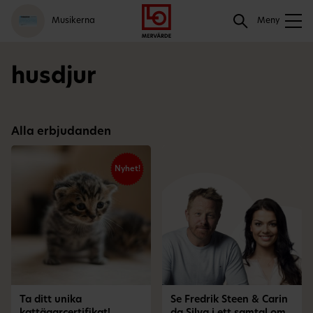
Gå
Logga
Hoppa
Sök
Musikerna
till
in
till
Meny
meny
innehåll
Sök
husdjur
Alla erbjudanden
Nyhet!
Ta ditt unika
Se Fredrik Steen & Carin