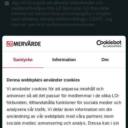
Jag vill ha e-post om aktuella erbjudanden och
medlemsförmåner från LO Mervärde. LO Mervärde
kommer att hantera mina personuppgifter i enlighet
med allmänna dataskyddsförordningen (GDPR). Jag
kan när som helst avsluta prenumerationen.
Samtycke
Information
Om
Denna webbplats använder cookies
Vi använder cookies för att anpassa innehåll och
annonser så att det passar för medlemmar i de olika LO-
förbunden, tillhandahålla funktioner för sociala medier och
analysera vår trafik. Vi delar även information om din
användning av vår webbplats med våra partners inom
sociala medier, annonsering och analys. Dessa kan i sin