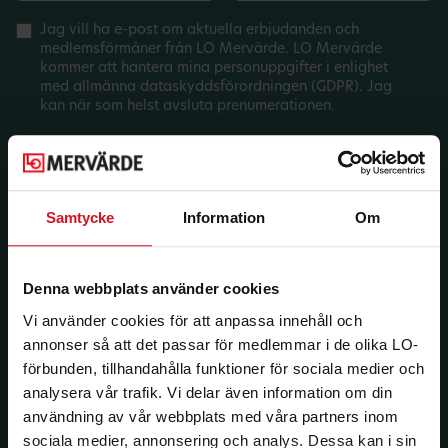
Jag vill ha e-post om aktuella erbjudanden och
medlemsförmåner från LO Mervärde. LO Mervärde
kommer att hantera mina personuppgifter i enlighet
med allmänna dataskyddsförordningen (GDPR). Jag
kan när som helst avsluta prenumerationen.
Samtycke
Information
Om
Denna webbplats använder cookies
Vi använder cookies för att anpassa innehåll och
annonser så att det passar för medlemmar i de olika LO-
förbunden, tillhandahålla funktioner för sociala medier och
analysera vår trafik. Vi delar även information om din
användning av vår webbplats med våra partners inom
sociala medier, annonsering och analys. Dessa kan i sin