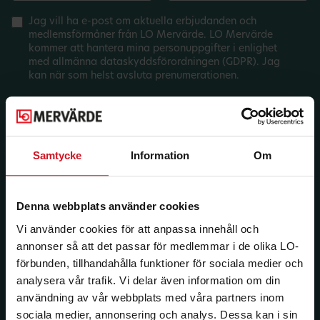
Jag vill ha e-post om aktuella erbjudanden och
medlemsförmåner från LO Mervärde. LO Mervärde
kommer att hantera mina personuppgifter i enlighet
med allmänna dataskyddsförordningen (GDPR). Jag
kan när som helst avsluta prenumerationen.
Samtycke
Information
Om
Denna webbplats använder cookies
Vi använder cookies för att anpassa innehåll och
annonser så att det passar för medlemmar i de olika LO-
förbunden, tillhandahålla funktioner för sociala medier och
analysera vår trafik. Vi delar även information om din
användning av vår webbplats med våra partners inom
sociala medier, annonsering och analys. Dessa kan i sin