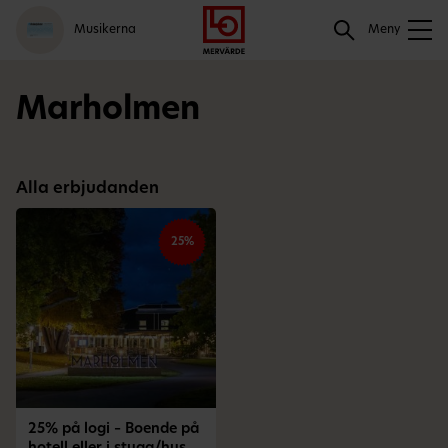
Gå
Logga
Hoppa
Sök
Musikerna
till
in
till
Meny
meny
innehåll
Sök
Marholmen
Alla erbjudanden
25%
25% på logi – Boende på