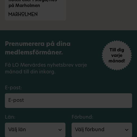
hotell eller i stuga/hus
på Marholmen
Prenumerera på dina
medlemsförmåner.
Få LO Mervärdes nyhetsbrev varje
månad till din inkorg.
E-post:
Län:
Förbund: