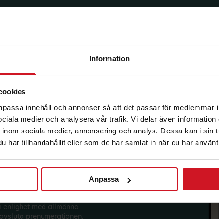
Information
korg.
cookies
anpassa innehåll och annonser så att det passar för medlemmar i
 sociala medier och analysera vår trafik. Vi delar även informatio
inom sociala medier, annonsering och analys. Dessa kan i sin 
har tillhandahållit eller som de har samlat in när du har använt 
Anpassa
sförmåner från LO Mervärde.
i enlighet med allmänna
avsluta prenumerationen.