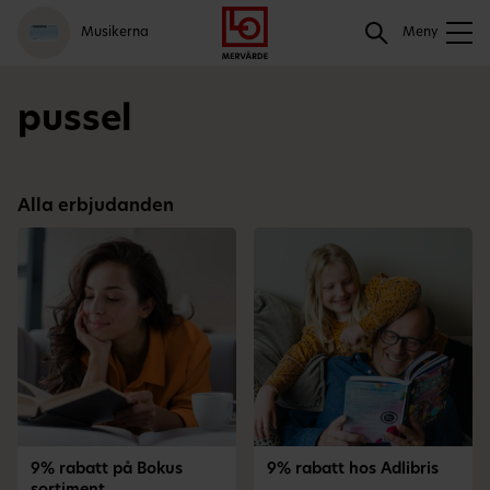
Gå
Logga
Hoppa
Sök
Musikerna
till
in
till
Meny
meny
innehåll
Sök
pussel
Alla erbjudanden
9% rabatt på Bokus
9% rabatt hos Adlibris