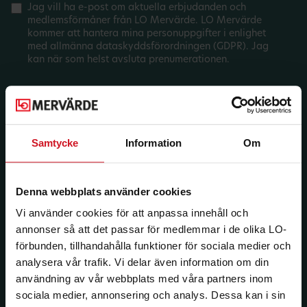
Jag vill ha e-post om aktuella erbjudanden och
medlemsförmåner från LO Mervärde. LO Mervärde
kommer att hantera mina personuppgifter i enlighet
med allmänna dataskyddsförordningen (GDPR). Jag
kan när som helst avsluta prenumerationen.
Samtycke
Information
Om
Denna webbplats använder cookies
Vi använder cookies för att anpassa innehåll och
annonser så att det passar för medlemmar i de olika LO-
förbunden, tillhandahålla funktioner för sociala medier och
analysera vår trafik. Vi delar även information om din
användning av vår webbplats med våra partners inom
sociala medier, annonsering och analys. Dessa kan i sin