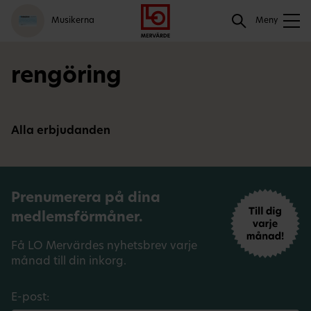
Gå
Logga
Hoppa
Sök
Musikerna
till
in
till
Meny
meny
innehåll
Sök
rengöring
Alla erbjudanden
Prenumerera på dina
medlemsförmåner.
Få LO Mervärdes nyhetsbrev varje
månad till din inkorg.
E-post: