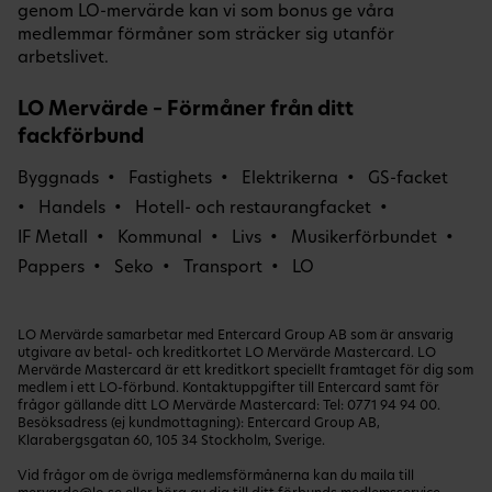
genom LO-mervärde kan vi som bonus ge våra
medlemmar förmåner som sträcker sig utanför
arbetslivet.
LO Mervärde – Förmåner från ditt
fackförbund
Byggnads
Fastighets
Elektrikerna
GS-facket
Handels
Hotell- och restaurangfacket
IF Metall
Kommunal
Livs
Musikerförbundet
Pappers
Seko
Transport
LO
LO Mervärde samarbetar med Entercard Group AB som är ansvarig
utgivare av betal- och kreditkortet LO Mervärde Mastercard. LO
Mervärde Mastercard är ett kreditkort speciellt framtaget för dig som
medlem i ett LO-förbund. Kontaktuppgifter till Entercard samt för
frågor gällande ditt LO Mervärde Mastercard: Tel:
0771 94 94 00
.
Besöksadress (ej kundmottagning): Entercard Group AB,
Klarabergsgatan 60, 105 34 Stockholm, Sverige.
Vid frågor om de övriga medlemsförmånerna kan du maila till