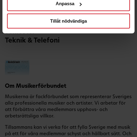
Anpassa
Hälsa & Fritid
Hem & Bil
Tillåt nödvändiga
Nöje
Semester
Teknik & Telefoni
Om Musikerförbundet
Musikerna är fackförbundet som representerar Sveriges
alla professionella musiker och artister. Vi arbetar för
att förbättra våra medlemmars upphovs- och
arbetsrättsliga villkor.
Tillsammans kan vi verka för att fylla Sverige med musik
på ett för våra medlemmar schyst och hållbart sätt. Och