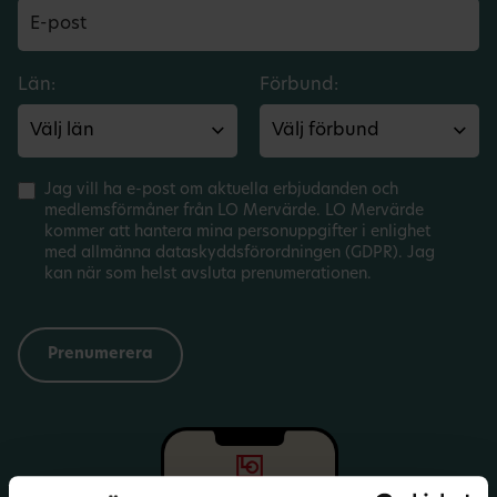
Län:
Förbund:
Jag vill ha e-post om aktuella erbjudanden och
medlemsförmåner från LO Mervärde. LO Mervärde
kommer att hantera mina personuppgifter i enlighet
med allmänna dataskyddsförordningen (GDPR). Jag
kan när som helst avsluta prenumerationen.