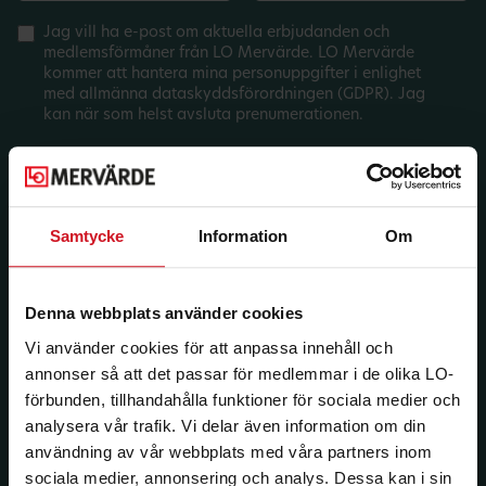
Jag vill ha e-post om aktuella erbjudanden och
medlemsförmåner från LO Mervärde. LO Mervärde
kommer att hantera mina personuppgifter i enlighet
med allmänna dataskyddsförordningen (GDPR). Jag
kan när som helst avsluta prenumerationen.
Samtycke
Information
Om
Denna webbplats använder cookies
Vi använder cookies för att anpassa innehåll och
annonser så att det passar för medlemmar i de olika LO-
förbunden, tillhandahålla funktioner för sociala medier och
analysera vår trafik. Vi delar även information om din
användning av vår webbplats med våra partners inom
sociala medier, annonsering och analys. Dessa kan i sin