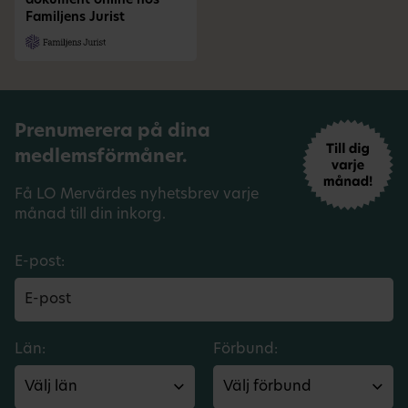
dokument online hos
Familjens Jurist
Prenumerera på dina
medlemsförmåner.
Få LO Mervärdes nyhetsbrev varje
månad till din inkorg.
E-post:
Län:
Förbund: