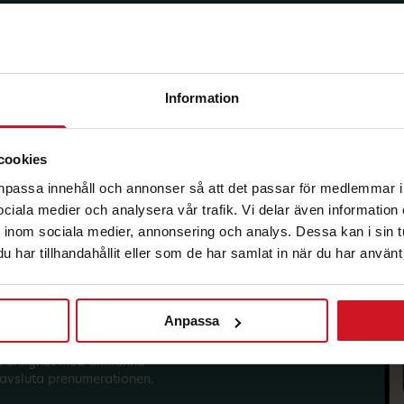
Information
korg.
cookies
anpassa innehåll och annonser så att det passar för medlemmar i
 sociala medier och analysera vår trafik. Vi delar även informatio
inom sociala medier, annonsering och analys. Dessa kan i sin 
har tillhandahållit eller som de har samlat in när du har använt 
Anpassa
sförmåner från LO Mervärde.
i enlighet med allmänna
avsluta prenumerationen.