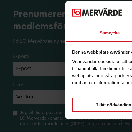
Prenumerera på dina
medlemsförmåner.
Samtycke
Få LO Mervärdes nyhetsbrev varje månad till din in
Denna webbplats använder 
E-post:
Vi använder cookies för att 
tillhandahålla funktioner för
webbplats med våra partners 
med annan information som du 
Län:
Förbund:
Tillåt nödvändiga
Jag vill ha e-post om aktuella erbjudanden och medlem
LO Mervärde kommer att hantera mina personuppgifter 
dataskyddsförordningen (GDPR). Jag kan när som helst 