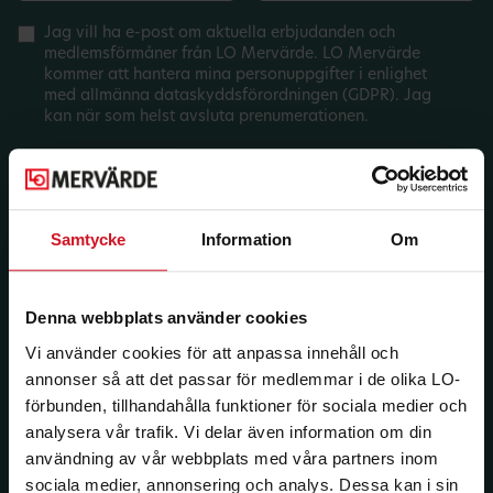
Jag vill ha e-post om aktuella erbjudanden och
medlemsförmåner från LO Mervärde. LO Mervärde
kommer att hantera mina personuppgifter i enlighet
med allmänna dataskyddsförordningen (GDPR). Jag
kan när som helst avsluta prenumerationen.
Samtycke
Information
Om
Denna webbplats använder cookies
Vi använder cookies för att anpassa innehåll och
annonser så att det passar för medlemmar i de olika LO-
förbunden, tillhandahålla funktioner för sociala medier och
analysera vår trafik. Vi delar även information om din
användning av vår webbplats med våra partners inom
sociala medier, annonsering och analys. Dessa kan i sin