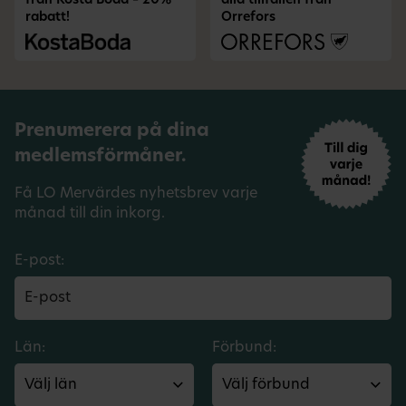
från Kosta Boda – 20%
alla tillfällen från
rabatt!
Orrefors
Prenumerera på dina
medlemsförmåner.
Få LO Mervärdes nyhetsbrev varje
månad till din inkorg.
E-post:
Län:
Förbund: