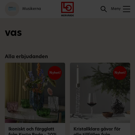
Gå
Logga
Hoppa
Sök
Musikerna
till
in
till
Meny
meny
innehåll
Sök
vas
Alla erbjudanden
Nyhet!
Nyhet!
Ikoniskt och färgglatt
Kristallklara gåvor för